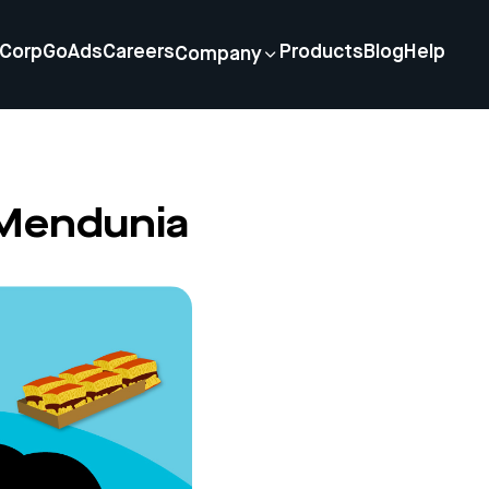
Corp
GoAds
Careers
Products
Blog
Help
Company
 Mendunia