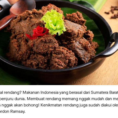
al rendang? Makanan Indonesia yang berasal dari Sumatera Barat 
h penjuru dunia. Membuat rendang memang nggak mudah dan 
a nggak akan bohong! Kenikmatan rendang juga sudah diakui ole
Gordon Ramsay.