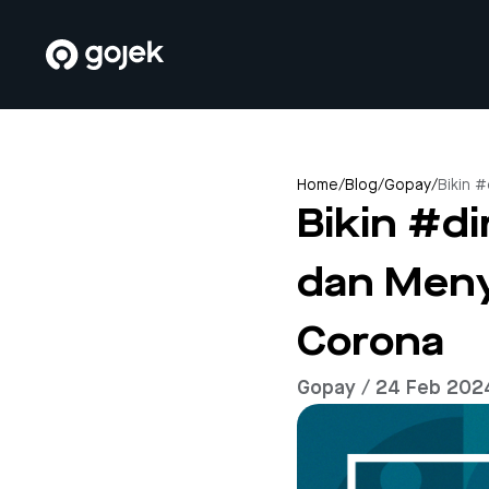
Home
/
Blog
/
Gopay
/
Bikin 
Bikin #d
dan Meny
Corona
Gopay / 24 Feb 202