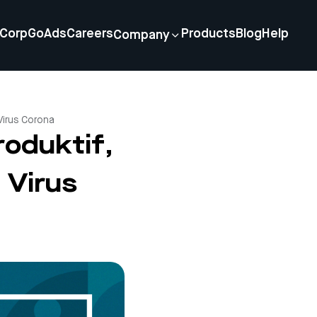
Corp
GoAds
Careers
Products
Blog
Help
Company
Virus Corona
roduktif,
 Virus