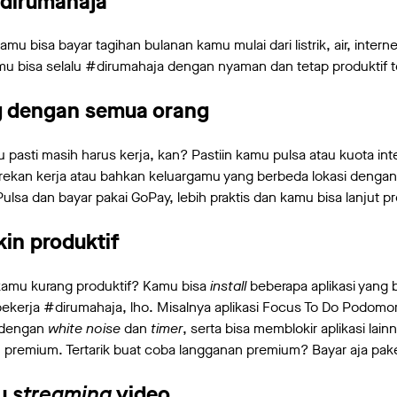
#dirumahaja
mu bisa bayar tagihan bulanan kamu mulai dari listrik, air, intern
 kamu bisa selalu #dirumahaja dengan nyaman dan tetap produktif 
g dengan semua orang
asti masih harus kerja, kan? Pastiin kamu pulsa atau kuota inter
rekan kerja atau bahkan keluargamu yang berbeda lokasi dengan
Pulsa dan bayar pakai GoPay, lebih praktis dan kamu bisa lanjut pr
kin produktif
 kamu kurang produktif? Kamu bisa
install
beberapa aplikasi yang b
ekerja #dirumahaja, lho. Misalnya aplikasi Focus To Do Podomor
u dengan
white noise
dan
timer
, serta bisa memblokir aplikasi lain
 premium. Tertarik buat coba langganan premium? Bayar aja pak
au
streaming
video