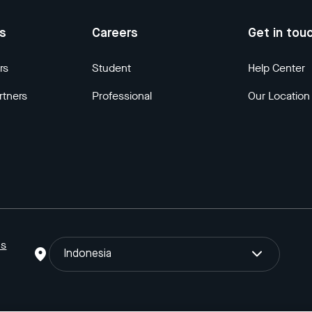
us
Careers
Get in tou
rs
Student
Help Center
rtners
Professional
Our Location
ns
Indonesia