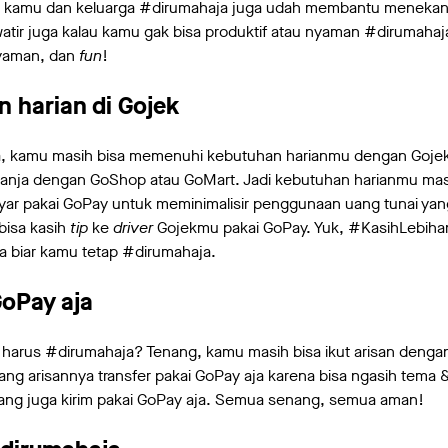
a kamu dan keluarga #dirumahaja juga udah membantu menekan
atir juga kalau kamu gak bisa produktif atau nyaman #dirumaha
nyaman, dan
fun
!
 harian di Gojek
, kamu masih bisa memenuhi kebutuhan harianmu dengan Gojek
anja dengan GoShop atau GoMart. Jadi kebutuhan harianmu masi
ayar pakai GoPay untuk meminimalisir penggunaan uang tunai ya
bisa kasih
tip
ke
driver
Gojekmu pakai GoPay. Yuk, #KasihLebihan
na biar kamu tetap #dirumahaja.
GoPay aja
 harus #dirumahaja? Tenang, kamu masih bisa ikut arisan denga
g arisannya transfer pakai GoPay aja karena bisa ngasih tema &
tang juga kirim pakai GoPay aja. Semua senang, semua aman!