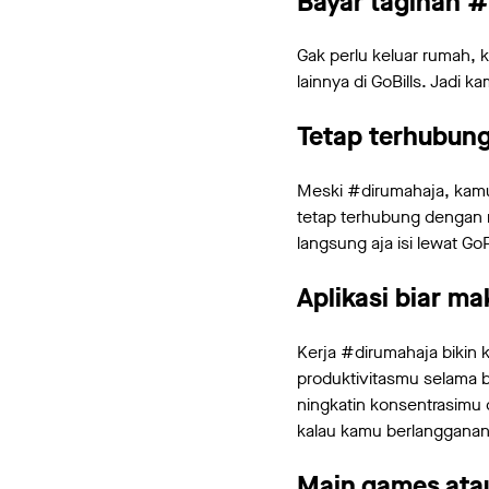
Bayar tagihan 
Gak perlu keluar rumah, ka
lainnya di GoBills. Jadi
Tetap terhubun
Meski #dirumahaja, kamu p
tetap terhubung dengan 
langsung aja isi lewat Go
Aplikasi biar ma
Kerja #dirumahaja bikin
produktivitasmu selama b
ningkatin konsentrasim
kalau kamu berlangganan
Main games at