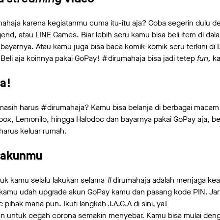
ahaja karena kegiatanmu cuma itu-itu aja? Coba segerin dulu d
nd, atau LINE Games. Biar lebih seru kamu bisa beli item di d
t bayarnya. Atau kamu juga bisa baca komik-komik seru terkini d
Beli aja koinnya pakai GoPay! #dirumahaja bisa jadi tetep
fun,
k
ja!
masih harus #dirumahaja? Kamu bisa belanja di berbagai maca
box, Lemonilo, hingga Halodoc dan bayarnya pakai GoPay aja, b
 harus keluar rumah.
 akunmu
ntuk kamu selalu lakukan selama #dirumahaja adalah menjaga k
kamu udah upgrade akun GoPay kamu dan pasang kode PIN. Jan
pihak mana pun. Ikuti langkah J.A.G.A
di sini
, ya!
an untuk cegah corona semakin menyebar. Kamu bisa mulai den