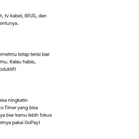
et, tv kabel, BPJS, dan
tentunya.
netmu tetap terisi biar
mu. Kalau habis,
oduktif!
isa ningkatin
o Timer yang bisa
nya biar kamu lebih fokus
etnya pakai GoPay!