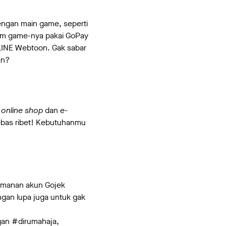
engan main game, seperti
alam game-nya pakai GoPay
i LINE Webtoon. Gak sabar
an?
m
online shop
dan
e-
ebas ribet! Kebutuhanmu
eamanan akun Gojek
gan lupa juga untuk gak
gan #dirumahaja,