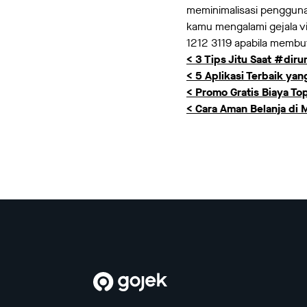
meminimalisasi pengguna
kamu mengalami gejala v
1212 3119 apabila membut
< 3 Tips Jitu Saat #dir
< 5 Aplikasi Terbaik ya
< Promo Gratis Biaya T
< Cara Aman Belanja di