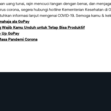
an uang tunai, rajin mencuci tangan dengan benar, dan menjag
irus corona, segera hubungi
hotline
Kementerian Kesehatan di 0
uhkan informasi lanjut mengenai COVID-19. Semoga kamu & kelua
umahaja ala GoPay
ng Wajib Kamu Unduh untuk Tetap Bisa Produktif
op Up GoPay
 Masa Pandemi Corona