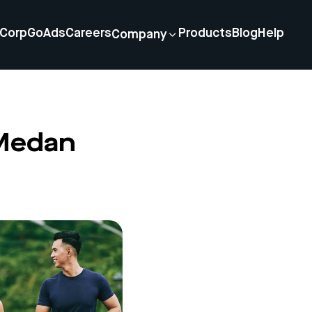
Corp
GoAds
Careers
Products
Blog
Help
Company
 Medan