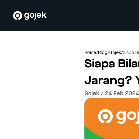
Home
/
Blog
/
Gojek
/
Siapa B
Siapa Bi
Jarang? Y
Gojek / 24 Feb 202