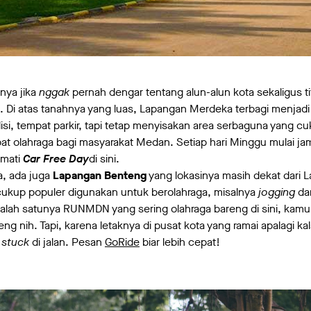
ya jika
nggak
pernah dengar tentang alun-alun kota sekaligus ti
. Di atas tanahnya yang luas, Lapangan Merdeka terbagi menjadi 
isi, tempat parkir, tapi tetap menyisakan area serbaguna yang cu
at olahraga bagi masyarakat Medan. Setiap hari Minggu mulai jam 
kmati
Car Free Day
di sini.
, ada juga
Lapangan Benteng
yang lokasinya masih dekat dari
ukup populer digunakan untuk berolahraga, misalnya
jogging
da
 salah satunya RUNMDN yang sering olahraga bareng di sini, kam
eng nih. Tapi, karena letaknya di pusat kota yang ramai apalagi ka
n
stuck
di jalan. Pesan
GoRide
biar lebih cepat!