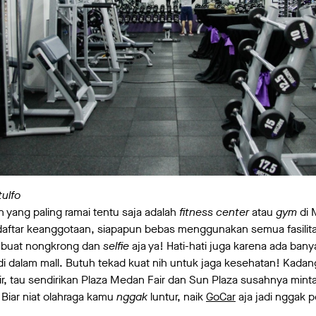
tulfo
 yang paling ramai tentu saja adalah
fitness center
atau
gym
di 
aftar keanggotaan, siapapun bebas menggunakan semua fasilitas
i buat nongkrong dan
selfie
aja ya! Hati-hati juga karena ada ban
di dalam mall. Butuh tekad kuat nih untuk jaga kesehatan! Kadang,
r, tau sendirikan Plaza Medan Fair dan Sun Plaza susahnya minta
 Biar niat olahraga kamu
nggak
luntur, naik
GoCar
aja jadi nggak pe