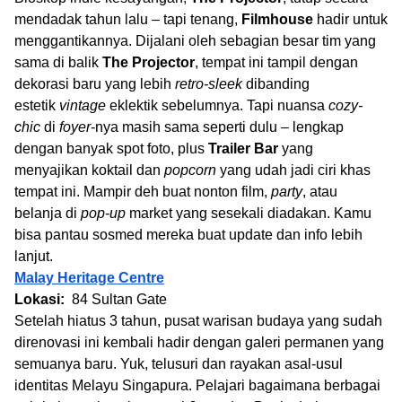
mendadak tahun lalu – tapi tenang,
Filmhouse
hadir untuk
menggantikannya. Dijalani oleh sebagian besar tim yang
sama di balik
The Projector
, tempat ini tampil dengan
dekorasi baru yang lebih
retro-sleek
dibanding
estetik
vintage
eklektik sebelumnya. Tapi nuansa
cozy-
chic
di
foyer
-nya masih sama seperti dulu – lengkap
dengan banyak spot foto, plus
Trailer Bar
yang
menyajikan koktail dan
popcorn
yang udah jadi ciri khas
tempat ini. Mampir deh buat nonton film,
party
, atau
belanja di
pop-up
market yang sesekali diadakan. Kamu
bisa pantau sosmed mereka buat update dan info lebih
lanjut.
Malay Heritage Centre
Lokasi:
84 Sultan Gate
Setelah hiatus 3 tahun, pusat warisan budaya yang sudah
direnovasi ini kembali hadir dengan galeri permanen yang
semuanya baru. Yuk, telusuri dan rayakan asal-usul
identitas Melayu Singapura. Pelajari bagaimana berbagai