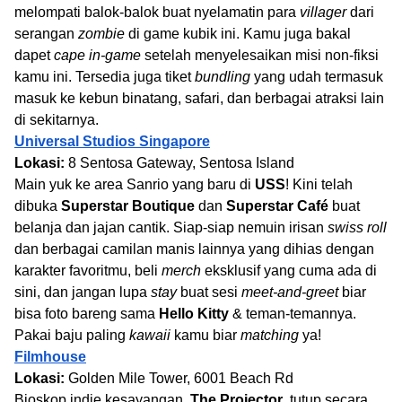
melompati balok-balok buat nyelamatin para
villager
dari
serangan
zombie
di game kubik ini. Kamu juga bakal
dapet
cape in-game
setelah menyelesaikan misi non-fiksi
kamu ini. Tersedia juga tiket
bundling
yang udah termasuk
masuk ke kebun binatang, safari, dan berbagai atraksi lain
di sekitarnya.
Universal Studios Singapore
Lokasi:
8 Sentosa Gateway, Sentosa Island
Main yuk ke area Sanrio yang baru di
USS
! Kini telah
dibuka
Superstar Boutique
dan
Superstar Café
buat
belanja dan jajan cantik. Siap-siap nemuin irisan
swiss roll
dan berbagai camilan manis lainnya yang dihias dengan
karakter favoritmu, beli
merch
eksklusif yang cuma ada di
sini, dan jangan lupa
stay
buat sesi
meet-and-greet
biar
bisa foto bareng sama
Hello Kitty
& teman-temannya.
Pakai baju paling
kawaii
kamu biar
matching
ya!
Filmhouse
Lokasi:
Golden Mile Tower, 6001 Beach Rd
Bioskop indie kesayangan,
The Projector
, tutup secara