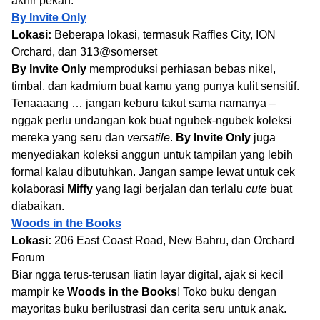
akhir pekan.
By Invite Only
Lokasi:
Beberapa lokasi, termasuk Raffles City, ION
Orchard, dan 313@somerset
By Invite Only
memproduksi perhiasan bebas nikel,
timbal, dan kadmium buat kamu yang punya kulit sensitif.
Tenaaaang … jangan keburu takut sama namanya –
nggak perlu undangan kok buat ngubek-ngubek koleksi
mereka yang seru dan
versatile
.
By Invite Only
juga
menyediakan koleksi anggun untuk tampilan yang lebih
formal kalau dibutuhkan. Jangan sampe lewat untuk cek
kolaborasi
Miffy
yang lagi berjalan dan terlalu
cute
buat
diabaikan.
Woods in the Books
Lokasi:
206 East Coast Road, New Bahru, dan Orchard
Forum
Biar ngga terus-terusan liatin layar digital, ajak si kecil
mampir ke
Woods in the Books
! Toko buku dengan
mayoritas buku berilustrasi dan cerita seru untuk anak.