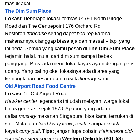
masuk akal.
The Dim Sum Place
Lokasi:
Beberapa lokasi, termasuk 791 North Bridge
Road dan The Centrepoint 176 Orchard Rd
Restoran
franchise
sering dapet
bad rep
karena
makanannya dianggap biasa aja dan massal – tapi yang
ini beda. Semua yang kamu pesan di
The Dim Sum Place
terjamin halal, mulai dari dim sum sampai bebek
panggang. Plus, ada menu lokal kayak ayam dengan petis
udang. Yang paling oke: lokasinya ada di area yang
kemungkinan besar udah masuk
itinerary
kamu.
Old Airport Road Food Centre
Lokasi:
51 Old Airport Road
Hawker center
legendaris ini udah melayani warga lokal
lintas generasi sejak 1973. Apapun yang ada di
daftar
must-try
makanan Singapura, bisa kamu temukan di
sini. Mulai dari
fried kway teow
,
rojak
, sampai
snack
kayak
curry puff
.
Tips:
jangan lupa cobain
Hainanese old-
school western cuisine
di
Western Delights (#01-53)
–