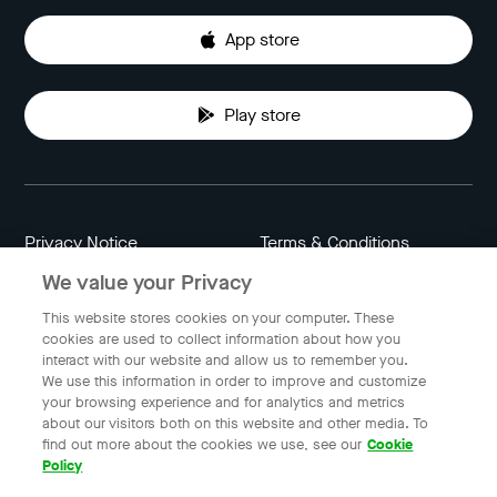
App store
Play store
Privacy Notice
Terms & Conditions
We value your Privacy
Data Attribution
Cookie Settings
This website stores cookies on your computer. These
cookies are used to collect information about how you
interact with our website and allow us to remember you.
Indonesia
We use this information in order to improve and customize
your browsing experience and for analytics and metrics
about our visitors both on this website and other media. To
find out more about the cookies we use, see our
Cookie
© 2023 Gojek | Gojek is a trademark of PT GoTo Gojek
Policy
Tokopedia Tbk. Registered in the Directorate General of