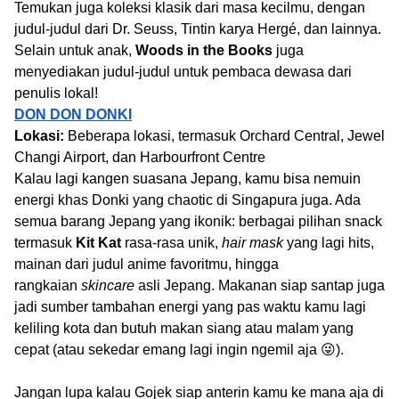
Temukan juga koleksi klasik dari masa kecilmu, dengan
judul-judul dari Dr. Seuss, Tintin karya Hergé, dan lainnya.
Selain untuk anak,
Woods in the Books
juga
menyediakan judul-judul untuk pembaca dewasa dari
penulis lokal!
DON DON DONKI
Lokasi:
Beberapa lokasi, termasuk Orchard Central, Jewel
Changi Airport, dan Harbourfront Centre
Kalau lagi kangen suasana Jepang, kamu bisa nemuin
energi khas Donki yang chaotic di Singapura juga. Ada
semua barang Jepang yang ikonik: berbagai pilihan snack
termasuk
Kit Kat
rasa-rasa unik,
hair mask
yang lagi hits,
mainan dari judul anime favoritmu, hingga
rangkaian
skincare
asli Jepang. Makanan siap santap juga
jadi sumber tambahan energi yang pas waktu kamu lagi
keliling kota dan butuh makan siang atau malam yang
cepat (atau sekedar emang lagi ingin ngemil aja 😜).
Jangan lupa kalau Gojek siap anterin kamu ke mana aja di