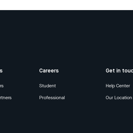
us
Careers
Get in tou
rs
Student
Help Center
rtners
Professional
Our Location