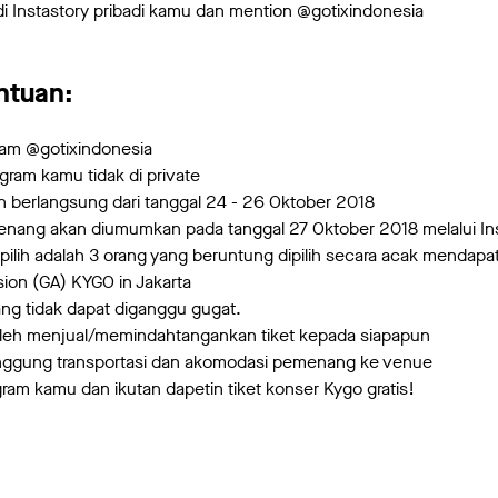
di Instastory pribadi kamu dan mention @gotixindonesia
ntuan:
ram @gotixindonesia
gram kamu tidak di private
an berlangsung dari tanggal 24 - 26 Oktober 2018
ng akan diumumkan pada tanggal 27 Oktober 2018 melalui Ins
ilih adalah 3 orang yang beruntung dipilih secara acak mendap
sion (GA) KYGO in Jakarta
g tidak dapat diganggu gugat.
leh menjual/memindahtangankan tiket kepada siapapun
nggung transportasi dan akomodasi pemenang ke venue
ram kamu dan ikutan dapetin tiket konser Kygo gratis!