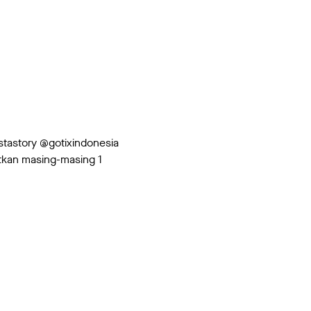
tastory @gotixindonesia
atkan masing-masing 1