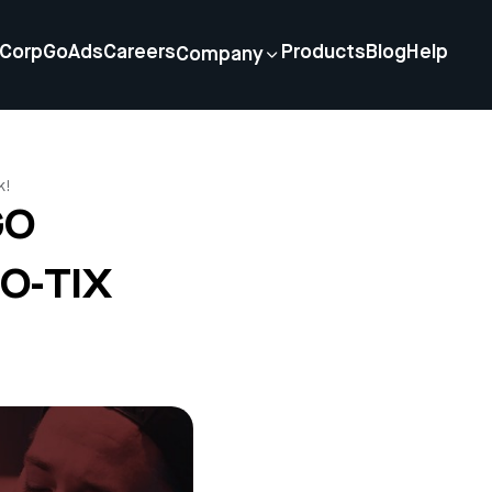
Corp
GoAds
Careers
Products
Blog
Help
Company
k!
GO
GO-TIX