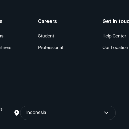
us
Careers
Get in tou
rs
Student
Help Center
rtners
Professional
Our Location
ns
Indonesia