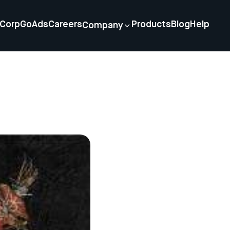
Corp
GoAds
Careers
Products
Blog
Help
Company