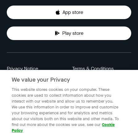
App store
Play store
Privacy Notice
Terms & Conditions
We value your Privacy
Data Attribution
Cookie Settings
This website stores cookies on your computer. These
cookies are used to collect information about how you
interact with our website and allow us to remember you.
Indonesia
We use this information in order to improve and customize
your browsing experience and for analytics and metrics
about our visitors both on this website and other media. To
find out more about the cookies we use, see our
Cookie
© 2023 Gojek | Gojek is a trademark of PT GoTo Gojek
Policy
Tokopedia Tbk. Registered in the Directorate General of