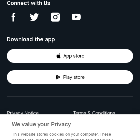
Connect with Us
Download the app
App store
Play store
Privacy Notice
Terms & Conditions
We value your Privacy
Data Attribution
Cookie Settings
This website stores cookies on your computer. These