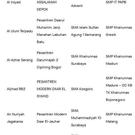
Al Irsyad
ASSALAMAH
SMP IT PAPB
Advent
DEPOK
Pesantren Daarul
Muhsinin Janji
SMA Islam Sultan
SMP Khairunnas
Al Ulum Terpadu
Manahan Labuhan
Agung 1 Semarang
Gresik
Batu
Pesantren
SMA Khairunnas
SMP Khairunnas
Al-Azhar Serang
Darunnajah 2
Surabaya
Madiun
Cipining Bogor
SMP Khairunnas
PESANTREN
Madura -- DC KB
Aljihad RB2
MODERN DAAR EL
SMA Kosgoro
TK Khairunnas
SYAHID
Bojonegoro
SMA
An Nuriyah
Pesantren Modern
SMP Khairunnas
Muhammadiyah 10
Jagakarsa
Daar El-Jauhar
Malang
Surabaya