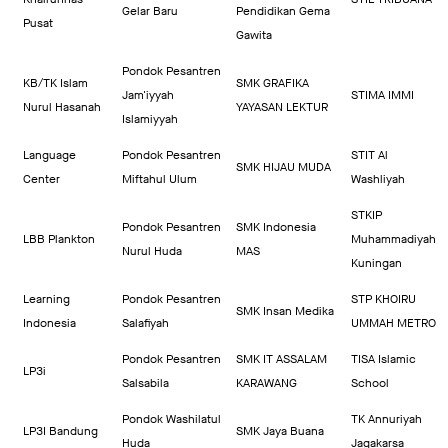
Gelar Baru
Pendidikan Gema
Pusat
Gawita
Pondok Pesantren
KB/TK Islam
SMK GRAFIKA
Jam'iyyah
STIMA IMMI
Nurul Hasanah
YAYASAN LEKTUR
Islamiyyah
Language
Pondok Pesantren
STIT Al
SMK HIJAU MUDA
Center
Miftahul Ulum
Washliyah
STKIP
Pondok Pesantren
SMK Indonesia
LBB Plankton
Muhammadiyah
Nurul Huda
MAS
Kuningan
Learning
Pondok Pesantren
STP KHOIRU
SMK Insan Medika
Indonesia
Salafiyah
UMMAH METRO
Pondok Pesantren
SMK IT ASSALAM
TISA Islamic
LP3i
Salsabila
KARAWANG
School
Pondok Washilatul
TK Annuriyah
LP3I Bandung
SMK Jaya Buana
Huda
Jagakarsa