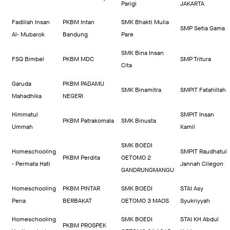
Parigi
JAKARTA
FadIilah Insan
PKBM Intan
SMK Bhakti Mulia
SMP Setia Gama
Al- Mubarok
Bandung
Pare
SMK Bina Insan
FSQ Bimbel
PKBM MDC
SMP Tritura
Cita
Garuda
PKBM PADAMU
SMK Binamitra
SMPIT Fatahillah
Mahadhika
NEGERI
Himmatul
SMPIT Insan
PKBM Patrakomala
SMK Binusta
Ummah
Kamil
SMK BOEDI
Homeschooling
SMPIT Raudhatul
PKBM Perdita
OETOMO 2
- Permata Hati
Jannah Cilegon
GANDRUNGMANGU
Homeschooling
PKBM PINTAR
SMK BOEDI
STAI Asy
Pena
BERBAKAT
OETOMO 3 MAOS
Syukriyyah
Homeschooling
SMK BOEDI
STAI KH Abdul
PKBM PROSPEK