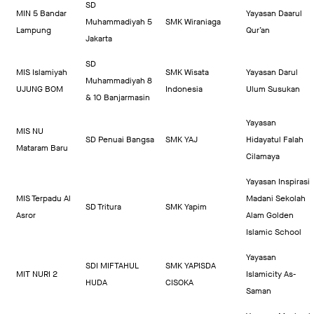
SD
MIN 5 Bandar
Yayasan Daarul
Muhammadiyah 5
SMK Wiraniaga
Lampung
Qur’an
Jakarta
SD
MIS Islamiyah
SMK Wisata
Yayasan Darul
Muhammadiyah 8
UJUNG BOM
Indonesia
Ulum Susukan
& 10 Banjarmasin
Yayasan
MIS NU
SD Penuai Bangsa
SMK YAJ
Hidayatul Falah
Mataram Baru
Cilamaya
Yayasan Inspirasi
MIS Terpadu Al
Madani Sekolah
SD Tritura
SMK Yapim
Asror
Alam Golden
Islamic School
Yayasan
SDI MIFTAHUL
SMK YAPISDA
MIT NURI 2
Islamicity As-
HUDA
CISOKA
Saman