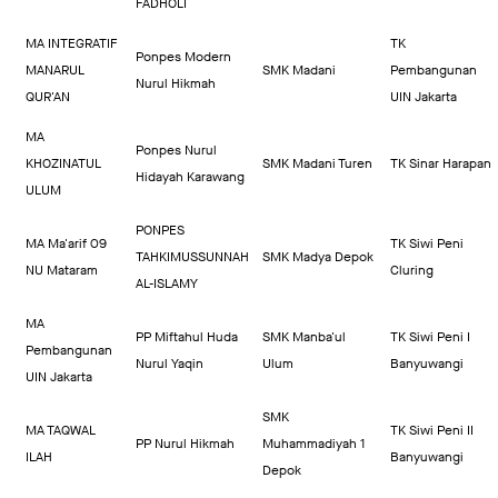
FADHOLI
MA INTEGRATIF
TK
Ponpes Modern
MANARUL
SMK Madani
Pembangunan
Nurul Hikmah
QUR'AN
UIN Jakarta
MA
Ponpes Nurul
KHOZINATUL
SMK Madani Turen
TK Sinar Harapan
Hidayah Karawang
ULUM
PONPES
MA Ma'arif 09
TK Siwi Peni
TAHKIMUSSUNNAH
SMK Madya Depok
NU Mataram
Cluring
AL-ISLAMY
MA
PP Miftahul Huda
SMK Manba'ul
TK Siwi Peni I
Pembangunan
Nurul Yaqin
Ulum
Banyuwangi
UIN Jakarta
SMK
MA TAQWAL
TK Siwi Peni II
PP Nurul Hikmah
Muhammadiyah 1
ILAH
Banyuwangi
Depok