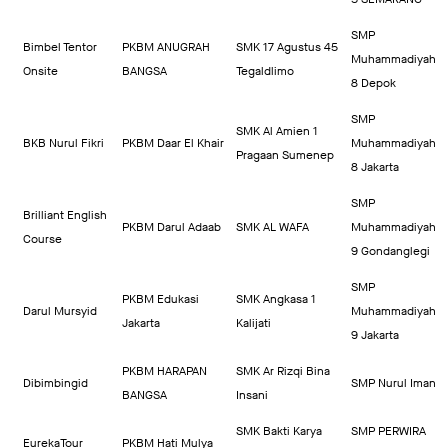
SMP
Bimbel Tentor
PKBM ANUGRAH
SMK 17 Agustus 45
Muhammadiyah
Onsite
BANGSA
Tegaldlimo
8 Depok
SMP
SMK Al Amien 1
BKB Nurul Fikri
PKBM Daar El Khair
Muhammadiyah
Pragaan Sumenep
8 Jakarta
SMP
Brilliant English
PKBM Darul Adaab
SMK AL WAFA
Muhammadiyah
Course
9 Gondanglegi
SMP
PKBM Edukasi
SMK Angkasa 1
Darul Mursyid
Muhammadiyah
Jakarta
Kalijati
9 Jakarta
PKBM HARAPAN
SMK Ar Rizqi Bina
Dibimbingid
SMP Nurul Iman
BANGSA
Insani
SMK Bakti Karya
SMP PERWIRA
EurekaTour
PKBM Hati Mulya