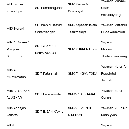
Yayasan Manbaul
MIT Taman
SMK Yasbu Al
SDI Pembangunan
Ulum
Imani Iqra
Qomariyah
Warudoyong
SDI Wahid Hasyim
SMK Yayasan Islam
Yayasan Miftahul
MTA Nurani
Sekardangan
Tasikmalaya
Huda Addaroori
MTs Al Amien 1
Yayasan
SDIT & SMPIT
Pragaan
SMK YUPPENTEK 5
Minhajuth
KAIFA BOGOR
Sumenep
Thulab Lampung
Yayasan Nurul Ar-
MTs Al
SDIT Fatahillah
SMKIT INSAN TODA
Roudlotul
Musyarrofah
Jannah
MTs AL QUR'AN
Yayasan Nurul
SDIT Fidarussalam
SMKN 1 KERTAJATI
AL AZHARI
Qur’an
MTs Annajah
SMKN 1 MUNDU
Yayasan Nuur AR
SDIT INSAN KAMIL
Jakarta
CIREBON
Radhiyyah
MTS
Yayasan