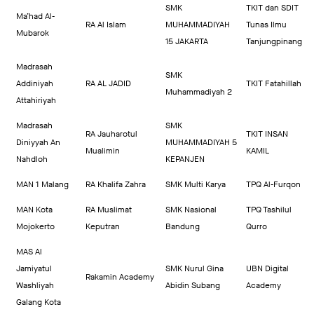
SMK
TKIT dan SDIT
Ma’had Al-
RA Al Islam
MUHAMMADIYAH
Tunas Ilmu
Mubarok
15 JAKARTA
Tanjungpinang
Madrasah
SMK
Addiniyah
RA AL JADID
TKIT Fatahillah
Muhammadiyah 2
Attahiriyah
Madrasah
SMK
RA Jauharotul
TKIT INSAN
Diniyyah An
MUHAMMADIYAH 5
Mualimin
KAMIL
Nahdloh
KEPANJEN
MAN 1 Malang
RA Khalifa Zahra
SMK Multi Karya
TPQ Al-Furqon
MAN Kota
RA Muslimat
SMK Nasional
TPQ Tashilul
Mojokerto
Keputran
Bandung
Qurro
MAS Al
Jamiyatul
SMK Nurul Gina
UBN Digital
Rakamin Academy
Washliyah
Abidin Subang
Academy
Galang Kota