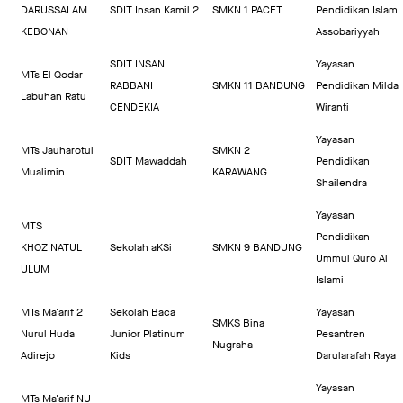
DARUSSALAM
SDIT Insan Kamil 2
SMKN 1 PACET
Pendidikan Islam
KEBONAN
Assobariyyah
SDIT INSAN
Yayasan
MTs El Qodar
RABBANI
SMKN 11 BANDUNG
Pendidikan Milda
Labuhan Ratu
CENDEKIA
Wiranti
Yayasan
MTs Jauharotul
SMKN 2
SDIT Mawaddah
Pendidikan
Mualimin
KARAWANG
Shailendra
Yayasan
MTS
Pendidikan
KHOZINATUL
Sekolah aKSi
SMKN 9 BANDUNG
Ummul Quro Al
ULUM
Islami
MTs Ma'arif 2
Sekolah Baca
Yayasan
SMKS Bina
Nurul Huda
Junior Platinum
Pesantren
Nugraha
Adirejo
Kids
Darularafah Raya
Yayasan
MTs Ma'arif NU