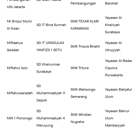
Pembangungan
Barokah
UIN Jakarta
Yayasan Al
MI Sirojul Munir
SMK TEXAR KLARI
SD IT Bina Sunnah
Khairiyah
Al Ihsan
KARAWANG
Surabaya
Miftaahus
SD IT UNGGULAN
Yayasan Al
SMK Trisula Bhakti
Sa'adah
YANFIZS 1 SETU
Utrujyyah
Yayasan Al-Badar
SD Khairunnas
Miftahul Aziz
SMK Tritura
Cipulus
Surabaya
Purwakarta
SD
SMK Walisongo
Yayasan Bahjatul
Miftahussa'adah
Muhammadiyah 11
Semarang
Ulum
Depok
SD
Yayasan Bahrul
SMK Windian
MIN 1 Ponorogo
Muhammadiyah 4
Ulum
Nugraha
Meruyung
Mambaiyyah