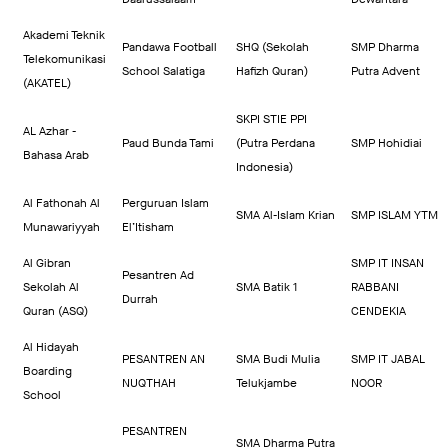
Akademi Teknik
Pandawa Football
SHQ (Sekolah
SMP Dharma
Telekomunikasi
School Salatiga
Hafizh Quran)
Putra Advent
(AKATEL)
SKPI STIE PPI
AL Azhar -
Paud Bunda Tami
(Putra Perdana
SMP Hohidiai
Bahasa Arab
Indonesia)
Al Fathonah Al
Perguruan Islam
SMA Al-Islam Krian
SMP ISLAM YTM
Munawariyyah
El’Itisham
Al Gibran
SMP IT INSAN
Pesantren Ad
Sekolah Al
SMA Batik 1
RABBANI
Durrah
Quran (ASQ)
CENDEKIA
Al Hidayah
PESANTREN AN
SMA Budi Mulia
SMP IT JABAL
Boarding
NUQTHAH
Telukjambe
NOOR
School
PESANTREN
SMA Dharma Putra