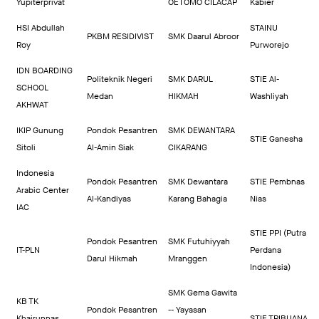
Yupiterprivat
OETOMO CILACAP
Kabier
HSI Abdullah
STAINU
PKBM RESIDIVIST
SMK Daarul Abroor
Roy
Purworejo
IDN BOARDING
Politeknik Negeri
SMK DARUL
STIE Al-
SCHOOL
Medan
HIKMAH
Washliyah
AKHWAT
IKIP Gunung
Pondok Pesantren
SMK DEWANTARA
STIE Ganesha
Sitoli
Al-Amin Siak
CIKARANG
Indonesia
Pondok Pesantren
SMK Dewantara
STIE Pembnas
Arabic Center
Al-Kandiyas
Karang Bahagia
Nias
IAC
STIE PPI (Putra
Pondok Pesantren
SMK Futuhiyyah
IT-PLN
Perdana
Darul Hikmah
Mranggen
Indonesia)
SMK Gema Gawita
KB TK
Pondok Pesantren
-- Yayasan
Khairunnas
STIE TRIBUANA