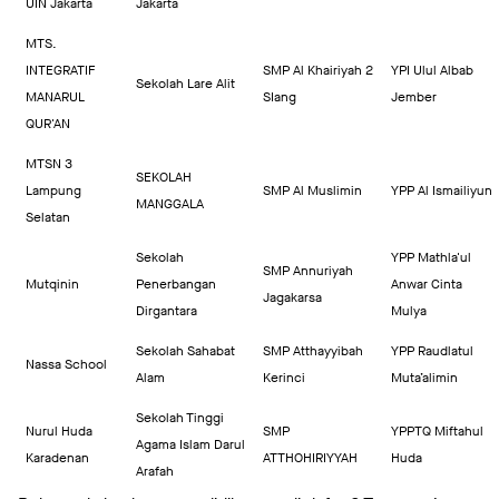
UIN Jakarta
Jakarta
MTS.
INTEGRATIF
SMP Al Khairiyah 2
YPI Ulul Albab
Sekolah Lare Alit
MANARUL
SIang
Jember
QUR'AN
MTSN 3
SEKOLAH
Lampung
SMP Al Muslimin
YPP Al Ismailiyun
MANGGALA
Selatan
Sekolah
YPP Mathla'ul
SMP Annuriyah
Mutqinin
Penerbangan
Anwar Cinta
Jagakarsa
Dirgantara
Mulya
Sekolah Sahabat
SMP Atthayyibah
YPP Raudlatul
Nassa School
Alam
Kerinci
Muta’alimin
Sekolah Tinggi
Nurul Huda
SMP
YPPTQ Miftahul
Agama Islam Darul
Karadenan
ATTHOHIRIYYAH
Huda
Arafah