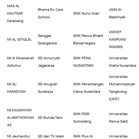
MAS AL
Rhema En Cara
UMN Al-
KAUTSAR
SMK Nurul Iman
School
Washliyah
Karawang
UNICEF
Sanggar
SMK Panca Bhakti
MI AL ISTIQLAL
KAMPUNG
Swargaloka
Banjarnegara
INGGRIS
MI Al Muawanah
SD Annuriyah
SMK PENA
Universitas
Adiluhur
Jagakarsa
NUSANTARA
Graha Nusantara
Universitas
MI AL-
SD Anugrah
SMK Penerbangan
Muhammadiyah
HAMIDIYAH
Surabaya
Cakra Nusantara
Tangerang
(UMT)
MI HAUDHIYAH
SMK PGRI
Universitas
AL-WATHONIYAH
SD Bunda Tami
Sumedang
Panca Sakti
43
MI Jauharotul
SD dan TK Islam
SMK Plus Al
Universitas