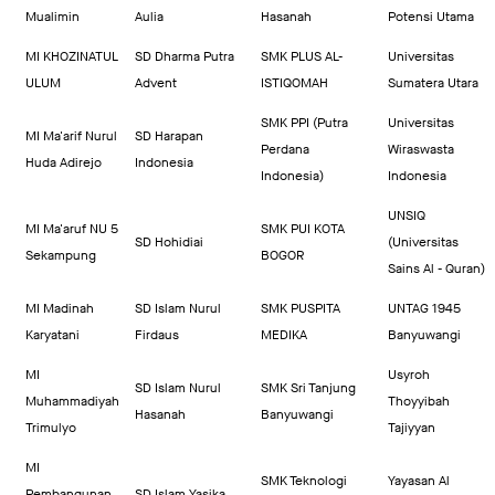
Mualimin
Aulia
Hasanah
Potensi Utama
MI KHOZINATUL
SD Dharma Putra
SMK PLUS AL-
Universitas
ULUM
Advent
ISTIQOMAH
Sumatera Utara
SMK PPI (Putra
Universitas
MI Ma'arif Nurul
SD Harapan
Perdana
Wiraswasta
Huda Adirejo
Indonesia
Indonesia)
Indonesia
UNSIQ
MI Ma'aruf NU 5
SMK PUI KOTA
SD Hohidiai
(Universitas
Sekampung
BOGOR
Sains Al - Quran)
MI Madinah
SD Islam Nurul
SMK PUSPITA
UNTAG 1945
Karyatani
Firdaus
MEDIKA
Banyuwangi
MI
Usyroh
SD Islam Nurul
SMK Sri Tanjung
Muhammadiyah
Thoyyibah
Hasanah
Banyuwangi
Trimulyo
Tajiyyan
MI
SMK Teknologi
Yayasan Al
Pembangunan
SD Islam Yasika