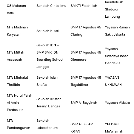
Raudlotush
08 Mataram
Sekolah Cinta Ilmu
SMKTI Fatahillah
Shiddiqi
Baru
Lampung
MTs Madinah
SMP 17 Agustus 45
Yayasan Rumah
Sekolah Hikari
Karyatani
Cluring
Sakit Jakarta
Sekolah IDN --
Yayasan
MTs Miftah
SMP SMK IDN
SMP 17 Agustus 45
Swadaya Insan
Assaadah
Boarding School
Glenmore
Cendekia
Jonggol
MTs Minhajut
Sekolah Islam
SMP 17 Agustus 45
YAYASAN
Tholibin
Shafta
Tegaldlimo
UKHUWAH
MTs Nurul Falah
Sekolah Kristen
Al Amin
SMP Al Bayyinah
Yayasan Vidatra
Terang Bangsa
Pardasuka
MTs
Sekolah
SMP AL ISLAM
YPI Darul
Pembangunan
Laboratorium
KRIAN
Mu'allamah