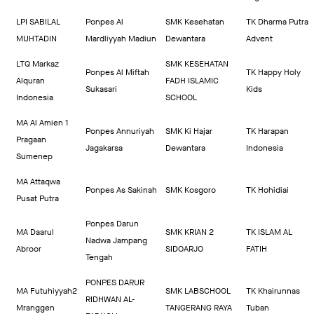
LPI SABILAL
Ponpes Al
SMK Kesehatan
TK Dharma Putra
MUHTADIN
Mardliyyah Madiun
Dewantara
Advent
LTQ Markaz
SMK KESEHATAN
Ponpes Al Miftah
TK Happy Holy
Alquran
FADH ISLAMIC
Sukasari
Kids
Indonesia
SCHOOL
MA Al Amien 1
Ponpes Annuriyah
SMK Ki Hajar
TK Harapan
Pragaan
Jagakarsa
Dewantara
Indonesia
Sumenep
MA Attaqwa
Ponpes As Sakinah
SMK Kosgoro
TK Hohidiai
Pusat Putra
Ponpes Darun
MA Daarul
SMK KRIAN 2
TK ISLAM AL
Nadwa Jampang
Abroor
SIDOARJO
FATIH
Tengah
PONPES DARUR
MA Futuhiyyah2
SMK LABSCHOOL
TK Khairunnas
RIDHWAN AL-
Mranggen
TANGERANG RAYA
Tuban