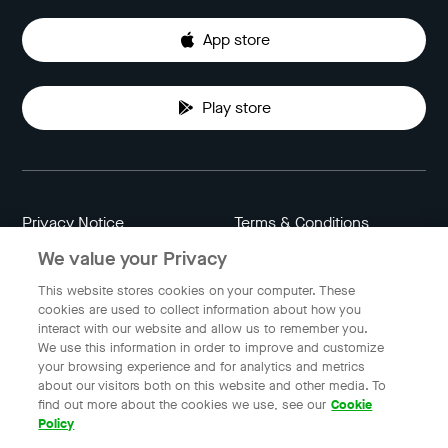
App store
Play store
Privacy Notice
Terms & Conditions
We value your Privacy
Data Attribution
Cookie Settings
This website stores cookies on your computer. These
cookies are used to collect information about how you
interact with our website and allow us to remember you.
Indonesia
We use this information in order to improve and customize
your browsing experience and for analytics and metrics
about our visitors both on this website and other media. To
find out more about the cookies we use, see our
Cookie
© 2023 Gojek | Gojek is a trademark of PT GoTo Gojek
Policy
Tokopedia Tbk. Registered in the Directorate General of