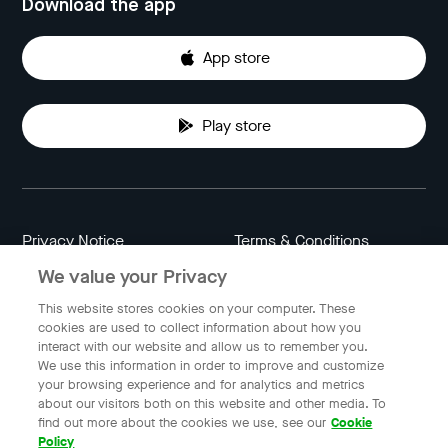
Download the app
App store
Play store
Privacy Notice
Terms & Conditions
We value your Privacy
Data Attribution
Cookie Settings
This website stores cookies on your computer. These
cookies are used to collect information about how you
interact with our website and allow us to remember you.
Indonesia
We use this information in order to improve and customize
your browsing experience and for analytics and metrics
about our visitors both on this website and other media. To
find out more about the cookies we use, see our
Cookie
© 2023 Gojek | Gojek is a trademark of PT GoTo Gojek
Policy