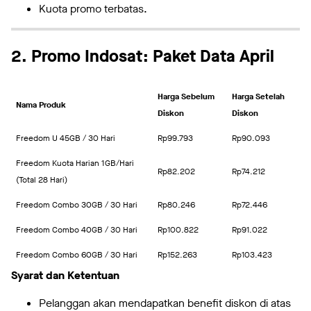
Kuota promo terbatas.
2. Promo Indosat: Paket Data April
Harga Sebelum
Harga Setelah
Nama Produk
Diskon
Diskon
Freedom U 45GB / 30 Hari
Rp99.793
Rp90.093
Freedom Kuota Harian 1GB/Hari
Rp82.202
Rp74.212
(Total 28 Hari)
Freedom Combo 30GB / 30 Hari
Rp80.246
Rp72.446
Freedom Combo 40GB / 30 Hari
Rp100.822
Rp91.022
Freedom Combo 60GB / 30 Hari
Rp152.263
Rp103.423
Syarat dan Ketentuan
Pelanggan akan mendapatkan benefit diskon di atas