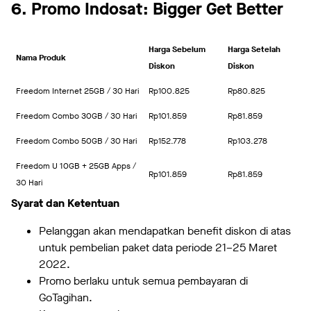
6. Promo Indosat: Bigger Get Better
Harga Sebelum
Harga Setelah
Nama Produk
Diskon
Diskon
Freedom Internet 25GB / 30 Hari
Rp100.825
Rp80.825
Freedom Combo 30GB / 30 Hari
Rp101.859
Rp81.859
Freedom Combo 50GB / 30 Hari
Rp152.778
Rp103.278
Freedom U 10GB + 25GB Apps /
Rp101.859
Rp81.859
30 Hari
Syarat dan Ketentuan
Pelanggan akan mendapatkan benefit diskon di atas
untuk pembelian paket data periode 21–25 Maret
2022.
Promo berlaku untuk semua pembayaran di
GoTagihan.