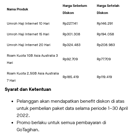
Harga Sebelum
Harga Setelah
Nama Produk
Diskon
Diskon
Umroh Haji Internet 10 Hari
Rp227.141
Rp146.291
Umroh Haji Internet 15 Hari
Rp301.308
Rp194.058
Umroh Haji Internet 20 Hari
Rp324.483
Rp208.983
Roam Kuota 1GB Asia Australia 3
Rp92.709
Rp77.709
Hari
Roam Kuota 2,5GB Asia Australia
Rp185.419
Rp119.419
7 Hari
Syarat dan Ketentuan
Pelanggan akan mendapatkan benefit diskon di atas
untuk pembelian paket data selama periode 1–30 April
2022.
Promo berlaku untuk semua pembayaran di
GoTagihan.