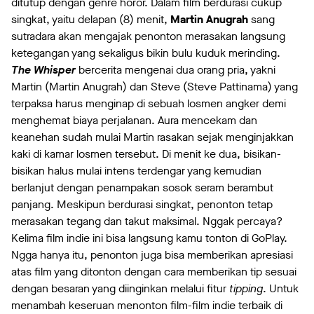
ditutup dengan genre horor. Dalam film berdurasi cukup
singkat, yaitu delapan (8) menit,
Martin Anugrah
sang
sutradara akan mengajak penonton merasakan langsung
ketegangan yang sekaligus bikin bulu kuduk merinding.
The Whisper
bercerita mengenai dua orang pria, yakni
Martin (Martin Anugrah) dan Steve (Steve Pattinama) yang
terpaksa harus menginap di sebuah losmen angker demi
menghemat biaya perjalanan. Aura mencekam dan
keanehan sudah mulai Martin rasakan sejak menginjakkan
kaki di kamar losmen tersebut. Di menit ke dua, bisikan-
bisikan halus mulai intens terdengar yang kemudian
berlanjut dengan penampakan sosok seram berambut
panjang. Meskipun berdurasi singkat, penonton tetap
merasakan tegang dan takut maksimal. Nggak percaya?
Kelima film indie ini bisa langsung kamu tonton di GoPlay.
Ngga hanya itu, penonton juga bisa memberikan apresiasi
atas film yang ditonton dengan cara memberikan tip sesuai
dengan besaran yang diinginkan melalui fitur
tipping
. Untuk
menambah keseruan menonton film-film indie terbaik di