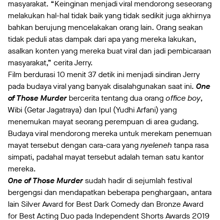
masyarakat. “Keinginan menjadi viral mendorong seseorang
melakukan hal-hal tidak baik yang tidak sedikit juga akhirnya
bahkan berujung mencelakakan orang lain. Orang seakan
tidak peduli atas dampak dari apa yang mereka lakukan,
asalkan konten yang mereka buat viral dan jadi pembicaraan
masyarakat,” cerita Jerry.
Film berdurasi 10 menit 37 detik ini menjadi sindiran Jerry
pada budaya viral yang banyak disalahgunakan saat ini.
One
of Those Murder
bercerita tentang dua orang
office boy
,
Wibi (Getar Jagatraya) dan Ipul (Yudhi Arfani) yang
menemukan mayat seorang perempuan di area gudang.
Budaya viral mendorong mereka untuk merekam penemuan
mayat tersebut dengan cara-cara yang
nyeleneh
tanpa rasa
simpati, padahal mayat tersebut adalah teman satu kantor
mereka.
One of Those Murder
sudah hadir di sejumlah festival
bergengsi dan mendapatkan beberapa penghargaan, antara
lain Silver Award for Best Dark Comedy dan Bronze Award
for Best Acting Duo pada Independent Shorts Awards 2019