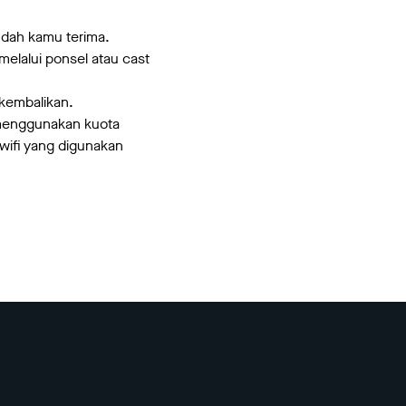
udah kamu terima.
melalui ponsel atau cast
ikembalikan.
n menggunakan kuota
wifi yang digunakan