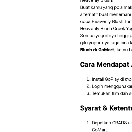
Heavenly Blush!
Buat kamu yang pola maka
alternatif buat meneman
coba Heavenly Blush Tu
Heavenly Blush Greek Yo
Semua yogurtnya tinggi p
gitu yogurtnya juga bis
Blush di GoMart
, kamu b
Cara Mendapat 
Install GoPlay di
mo
Login menggunaka
Temukan film dan ser
Syarat & Keten
Dapatkan GRATIS aks
GoMart.