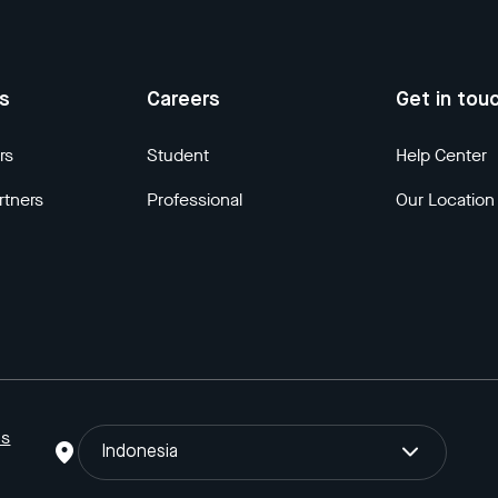
us
Careers
Get in tou
rs
Student
Help Center
rtners
Professional
Our Location
ns
Indonesia