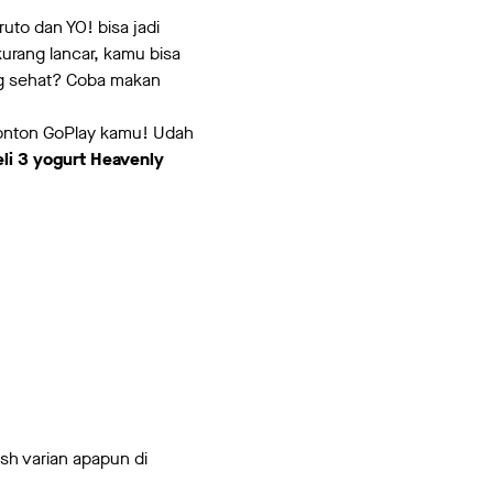
uto dan YO! bisa jadi
urang lancar, kamu bisa
g sehat? Coba makan
 nonton GoPlay kamu! Udah
li 3 yogurt Heavenly
sh varian apapun di