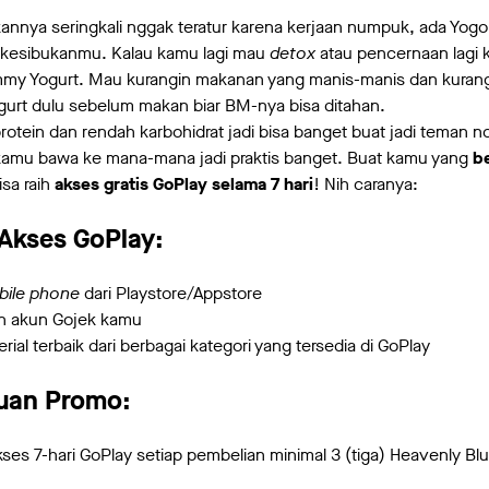
nnya seringkali nggak teratur karena kerjaan numpuk, ada Yogor
i kesibukanmu. Kalau kamu lagi mau
detox
atau pencernaan lagi k
mmy Yogurt. Mau kurangin makanan yang manis-manis dan kuran
gurt dulu sebelum makan biar BM-nya bisa ditahan.
rotein dan rendah karbohidrat jadi bisa banget buat jadi teman
a kamu bawa ke mana-mana jadi praktis banget. Buat kamu yang
be
isa raih
akses gratis GoPlay selama 7 hari
! Nih caranya:
Akses GoPlay:
bile phone
dari Playstore/Appstore
n akun Gojek kamu
ial terbaik dari berbagai kategori yang tersedia di GoPlay
tuan Promo:
es 7-hari GoPlay setiap pembelian minimal 3 (tiga) Heavenly Blu