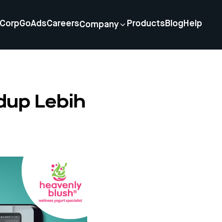
Corp
GoAds
Careers
Products
Blog
Help
Company
idup Lebih