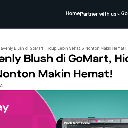
Home
Go
Partner with us
eavenly Blush di GoMart, Hidup Lebih Sehat & Nonton Makin Hemat!
enly Blush di GoMart, H
Nonton Makin Hemat!
24