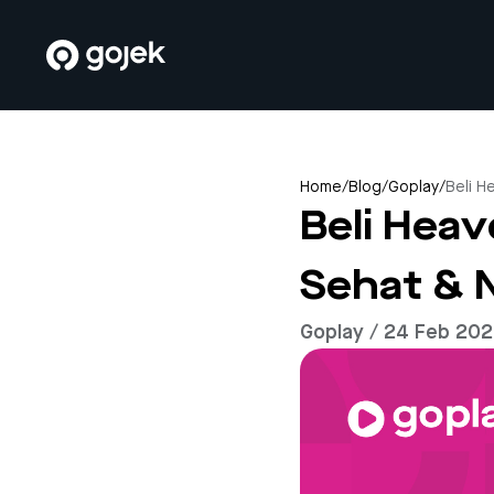
Home
/
Blog
/
Goplay
/
Beli H
Beli Heav
Sehat & 
Goplay / 24 Feb 20