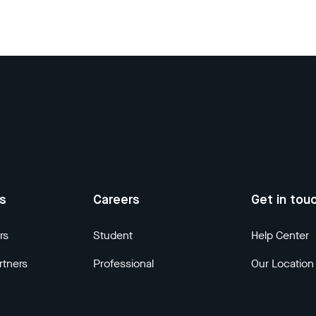
us
Careers
Get in tou
rs
Student
Help Center
rtners
Professional
Our Location