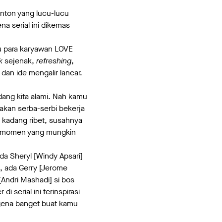
nton yang lucu-lucu
na serial ini dikemas
ku para karyawan LOVE
ak
sejenak,
refreshing
,
 dan ide mengalir lancar.
dang kita alami. Nah kamu
itakan serba-serbi bekerja
 kadang ribet, susahnya
en-momen yang mungkin
ada Sheryl [Windy Apsari]
, ada Gerry [Jerome
Andri Mashadi] si bos
 serial ini terinspirasi
ngena banget buat kamu