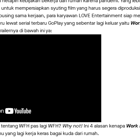
gi netapin kebijakan bekerja dari rumah karena pandemi. Yang leb
untuk mempersiapkan syuting film yang harus segera diproduks
 pusing sama kerjaan, para karyawan LOVE Entertainment siap 
ru lewat serial terbaru GoPlay yang sebentar lagi keluar yaitu
Wor
ailernya di bawah ini ya:
l tentang WFH pas lagi WFH?
Why not!
Ini 4 alasan kenapa
Work
u yang lagi kerja keras bagai kuda dari rumah.