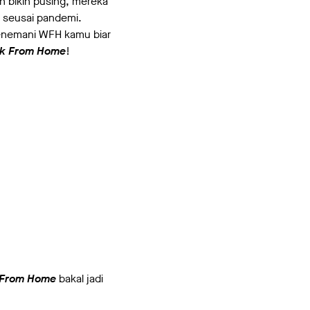
ih bikin pusing, mereka
i seusai pandemi.
menemani WFH kamu biar
k From Home
!
 From Home
bakal jadi