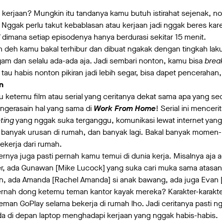
kerjaan? Mungkin itu tandanya kamu butuh istirahat sejenak, no
 Nggak perlu takut kebablasan atau kerjaan jadi nggak beres kare
dimana setiap episodenya hanya berdurasi sekitar 15 menit.
n deh kamu bakal terhibur dan dibuat ngakak dengan tingkah la
am dan selalu ada-ada aja. Jadi sembari nonton, kamu bisa
bre
tau habis nonton pikiran jadi lebih segar, bisa dapet pencerahan,
n
 ketemu film atau serial yang ceritanya dekat sama apa yang se
 ngerasain hal yang sama di
Work From Home
! Serial ini mencer
ting
yang nggak suka terganggu, komunikasi lewat internet yang
a banyak urusan di rumah, dan banyak lagi. Bakal banyak mom
ekerja dari rumah.
kternya juga pasti pernah kamu temui di dunia kerja. Misalnya aja 
er, ada Gunawan [Mike Lucock] yang suka cari muka sama atasan
n, ada Amanda [Rachel Amanda] si anak bawang, ada juga Evan [
rnah dong ketemu teman kantor kayak mereka? Karakter-karakter di
man GoPlay selama bekerja di rumah lho. Jadi ceritanya pasti 
da di depan laptop menghadapi kerjaan yang nggak habis-habis.