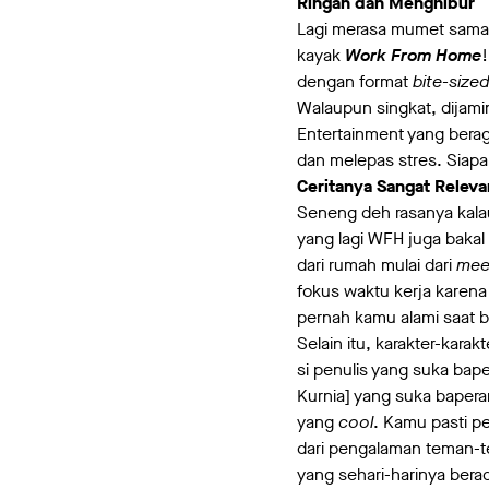
Ringan dan Menghibur
Lagi merasa mumet sama 
kayak
Work From Home
!
dengan format
bite-sized
Walaupun singkat, dijami
Entertainment yang berag
dan melepas stres. Siapa 
Ceritanya Sangat Releva
Seneng deh rasanya kalau
yang lagi WFH juga bakal
dari rumah mulai dari
mee
fokus waktu kerja karen
pernah kamu alami saat b
Selain itu, karakter-kara
si penulis yang suka bap
Kurnia] yang suka bapera
yang
cool
. Kamu pasti pe
dari pengalaman teman-te
yang sehari-harinya bera