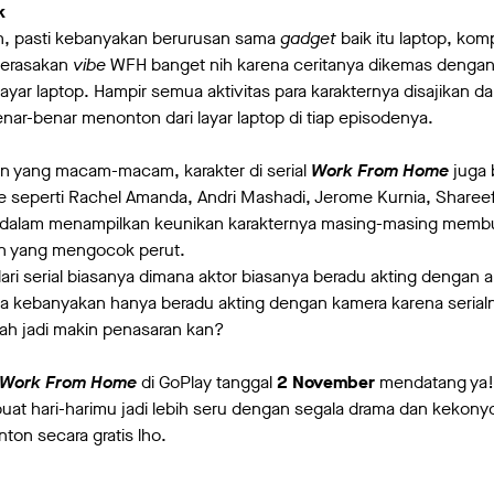
k
h, pasti kebanyakan berurusan sama
gadget
baik itu laptop, kom
 merasakan
vibe
WFH banget nih karena ceritanya dikemas dengan 
layar laptop. Hampir semua aktivitas para karakternya disajikan 
benar-benar menonton dari layar laptop di tiap episodenya.
ian yang macam-macam, karakter di serial
Work From Home
juga 
ce seperti Rachel Amanda, Andri Mashadi, Jerome Kurnia, Sharee
 dalam menampilkan keunikan karakternya masing-masing memb
n yang mengocok perut.
ari serial biasanya dimana aktor biasanya beradu akting dengan a
nya kebanyakan hanya beradu akting dengan kamera karena serialn
Wah jadi makin penasaran kan?
Work From Home
di GoPlay tanggal
2 November
mendatang ya!
at hari-harimu jadi lebih seru dengan segala drama dan kekony
ton secara gratis lho.