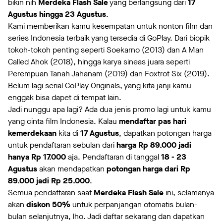
bikin nih
Merdeka Flash Sale
yang berlangsung dari
17
Agustus hingga 23 Agustus
.
Kami memberikan kamu kesempatan untuk nonton film dan
series Indonesia terbaik yang tersedia di GoPlay. Dari biopik
tokoh-tokoh penting seperti Soekarno (2013) dan A Man
Called Ahok (2018), hingga karya sineas juara seperti
Perempuan Tanah Jahanam (2019) dan Foxtrot Six (2019).
Belum lagi serial GoPlay Originals, yang kita janji kamu
enggak bisa dapet di tempat lain.
Jadi nunggu apa lagi? Ada dua jenis promo lagi untuk kamu
yang cinta film Indonesia. Kalau
mendaftar pas hari
kemerdekaan
kita di
17 Agustus
, dapatkan potongan harga
untuk pendaftaran sebulan dari
harga Rp 89.000 jadi
hanya Rp 17.000
aja. Pendaftaran di tanggal
18 - 23
Agustus
akan mendapatkan
potongan harga dari Rp
89.000 jadi Rp 25.000
.
Semua pendaftaran saat
Merdeka Flash Sale
ini, selamanya
akan
diskon 50%
untuk perpanjangan otomatis bulan-
bulan selanjutnya, lho. Jadi daftar sekarang dan dapatkan