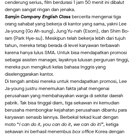
cenderung serius, film berdurasi 1 jam 50 menit ini dibalut
dengan sangat ringan dan jenaka.
Samjin Company English Class
bercerita mengenai tiga
orang sahabat yang bekerja di kantor yang sama, yakni Lee
Ja-young (Go Ah-sung), Jung Yu-nah (Esom), dan Shim Bo-
ram (Park Hye-su). Meskipun telah bekerja lebih dari tujuh
tahun, mereka tetap berada di level karyawan terbawah
karena hanya lulus SMA. Untuk bisa mendapatkan promosi
sebagai asisten manager, layaknya lulusan perguruan tinggi,
mereka pun mengikuti kelas bahasa Inggris yang
diselenggarakan kantor.
Di tengah ambisi mereka untuk mendapatkan promosi, Lee
Ja-young justru menemukan fakta jahat mengenai
perusahaan yang membahayakan warga di sekitar daerah
pabrik. Tak bisa tinggal diam, tiga sekawan ini kemudian
berusaha membongkar kejahatan perusahaan dibantu para
karyawan senasib lainnya. Berbekal tekad kuat dengan
moto “
I can do it, you can do it, we can do it!
”, ketiga
sekawan ini berhasil menembus
box office
Korea dengan