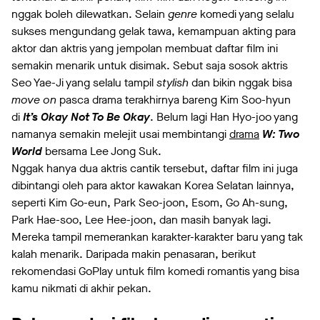
nggak boleh dilewatkan. Selain
genre
komedi yang selalu
sukses mengundang gelak tawa, kemampuan akting para
aktor dan aktris yang jempolan membuat daftar film ini
semakin menarik untuk disimak. Sebut saja sosok aktris
Seo Yae-Ji yang selalu tampil
stylish
dan bikin nggak bisa
move on
pasca drama terakhirnya bareng Kim Soo-hyun
di
It’s Okay Not To Be Okay
. Belum lagi Han Hyo-joo yang
namanya semakin melejit usai membintangi
drama
W: Two
World
bersama Lee Jong Suk.
Nggak hanya dua aktris cantik tersebut, daftar film ini juga
dibintangi oleh para aktor kawakan Korea Selatan lainnya,
seperti Kim Go-eun, Park Seo-joon, Esom, Go Ah-sung,
Park Hae-soo, Lee Hee-joon, dan masih banyak lagi.
Mereka tampil memerankan karakter-karakter baru yang tak
kalah menarik. Daripada makin penasaran, berikut
rekomendasi GoPlay untuk film komedi romantis yang bisa
kamu nikmati di akhir pekan.