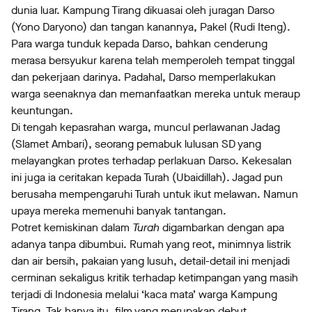
dunia luar. Kampung Tirang dikuasai oleh juragan Darso
(Yono Daryono) dan tangan kanannya, Pakel (Rudi Iteng).
Para warga tunduk kepada Darso, bahkan cenderung
merasa bersyukur karena telah memperoleh tempat tinggal
dan pekerjaan darinya. Padahal, Darso memperlakukan
warga seenaknya dan memanfaatkan mereka untuk meraup
keuntungan.
Di tengah kepasrahan warga, muncul perlawanan Jadag
(Slamet Ambari), seorang pemabuk lulusan SD yang
melayangkan protes terhadap perlakuan Darso. Kekesalan
ini juga ia ceritakan kepada Turah (Ubaidillah). Jagad pun
berusaha mempengaruhi Turah untuk ikut melawan. Namun
upaya mereka memenuhi banyak tantangan.
Potret kemiskinan dalam
Turah
digambarkan dengan apa
adanya tanpa dibumbui. Rumah yang reot, minimnya listrik
dan air bersih, pakaian yang lusuh, detail-detail ini menjadi
cerminan sekaligus kritik terhadap ketimpangan yang masih
terjadi di Indonesia melalui ‘kaca mata’ warga Kampung
Tirang. Tak hanya itu, film yang merupakan debut