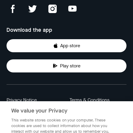
Download the app
App store
Play store
Privacy Notice
Terms & Conditions
We value your Privacy
Data Attribution
Cookie Settings
This website stores cookies on your computer. These
cookies are used to collect information about how you
interact with our website and allow us to remember you.