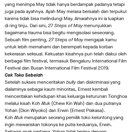
yang menimpa May tidak hanya berdampak padanya tetapi
juga pada ayahnya. Ayah May merasa bersalah dan terpukul
karena tidak bisa melindungi May. Amarahnya ini ia luapkan
di ring tinju. Dari sini, 27
Steps of May
menunjukkan
bagaimana trauma bisa begitu mengisolasi seseorang.
Sebuah film penting,
27 Steps of May
mengajak kamu
untuk lebih memahami dan berempati kepada korban
kekerasan seksual. Kekuatan kisahnya pun telah diakui oleh
berbagai film festival, termasuk Bengaluru International Film
Festival dan Busan International Film Festival 2019.
Cek Toko Sebelah
Setelah sukses menceritakan
bully
dan diskriminasi yang
dialaminya sebagai kaum minoritas, Ernest kembali
menceritakan kehidupan khas keluarga keturunan Tionghoa
melalui kisah Koh Afuk (Chew Kin Wah) dan dua putranya
Yohan (Dion Wiyoko) dan Erwin (Ernest Prakasa).
Koh Afuk merupakan seorang pemilik toko kelontong yang
ingin mewariskan tokonya ke putra keduanya, Erwin.
Sebagai anak pertama, Yohan tidak terima dengan