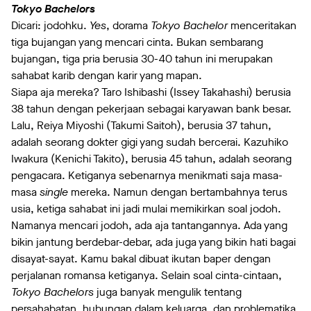
Tokyo Bachelors
Dicari: jodohku.
Yes
, dorama
Tokyo Bachelor
menceritakan
tiga bujangan yang mencari cinta. Bukan sembarang
bujangan, tiga pria berusia 30-40 tahun ini merupakan
sahabat karib dengan karir yang mapan.
Siapa aja mereka? Taro Ishibashi (Issey Takahashi) berusia
38 tahun dengan pekerjaan sebagai karyawan bank besar.
Lalu, Reiya Miyoshi (Takumi Saitoh), berusia 37 tahun,
adalah seorang dokter gigi yang sudah bercerai. Kazuhiko
Iwakura (Kenichi Takito), berusia 45 tahun, adalah seorang
pengacara. Ketiganya sebenarnya menikmati saja masa-
masa
single
mereka. Namun dengan bertambahnya terus
usia, ketiga sahabat ini jadi mulai memikirkan soal jodoh.
Namanya mencari jodoh, ada aja tantangannya. Ada yang
bikin jantung berdebar-debar, ada juga yang bikin hati bagai
disayat-sayat. Kamu bakal dibuat ikutan baper dengan
perjalanan romansa ketiganya. Selain soal cinta-cintaan,
Tokyo Bachelors
juga banyak mengulik tentang
persahabatan, hubungan dalam keluarga, dan problematika