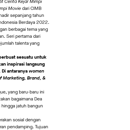
tif
Cerita Kejar Mimpi
Mimpi Movie
dari CIMB
i hadir sepanjang tahun
 Indonesia Berdaya 2022.
ngan berbagai tema yang
n. Seri pertama dari
ejumlah talenta yang
 berbuat sesuatu untuk
an inspirasi langsung
. Di antaranya
women
f Marketing, Brand, &
ue, yang baru-baru ini
ritakan bagaimana Dea
ka hingga jatuh bangun
erakan sosial dengan
ran pendamping. Tujuan