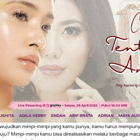
wujudkan mimpi-mimpi yang kamu punya, kamu harus mempunyai
tuju? Mimpi-mimpi kamu bisa direalisasikan melalui berbagai m