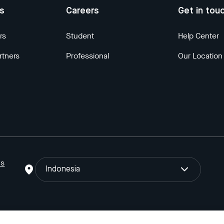
us
Careers
Get in tou
rs
Student
Help Center
rtners
Professional
Our Location
ns
Indonesia
o Gojek Tokopedia Tbk. Registered in the Directorate General of I