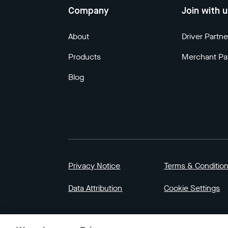
Company
Join with 
About
Driver Partne
Products
Merchant Pa
Blog
Privacy Notice
Terms & Conditio
Data Attribution
Cookie Settings
© 2023 Gojek | Gojek is a trademark of PT GoT