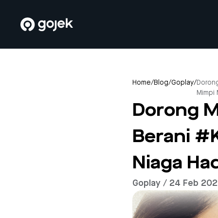
Home
/
Blog
/
Goplay
/
Dorong
Mimpi
Dorong M
Berani #
Niaga Had
Goplay / 24 Feb 20