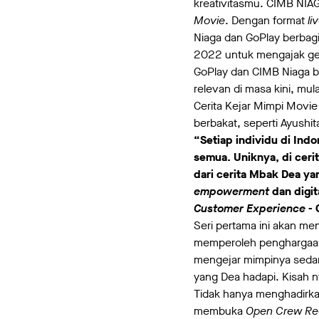
kreativitasmu. CIMB NIA
Movie
. Dengan format
li
Niaga dan GoPlay berbagi i
2022 untuk mengajak gen
GoPlay dan CIMB Niaga be
relevan di masa kini, mu
Cerita Kejar Mimpi Movie
berbakat, seperti Ayushit
“Setiap individu di Ind
semua. Uniknya, di ceri
dari cerita Mbak Dea yan
empowerment
dan digit
Customer Experience
- 
Seri pertama ini akan me
memperoleh pengharga
mengejar mimpinya sedari 
yang Dea hadapi. Kisah ny
Tidak hanya menghadirk
membuka
Open Crew Re