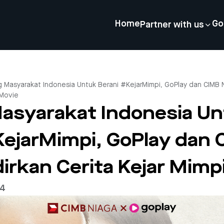
Home
Go
Partner with us
 Masyarakat Indonesia Untuk Berani #KejarMimpi, GoPlay dan CIMB N
 Movie
asyarakat Indonesia U
KejarMimpi, GoPlay dan 
irkan Cerita Kejar Mimp
24