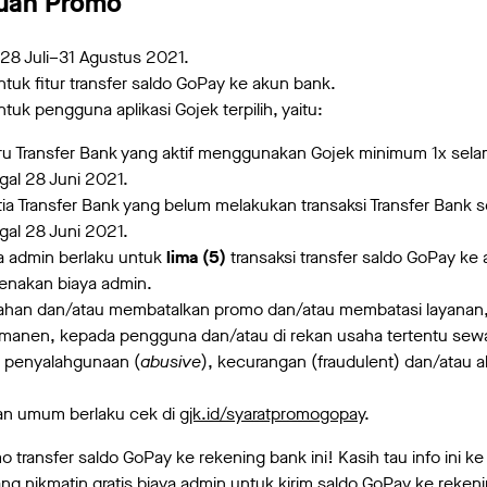
tuan Promo
 28 Juli–31 Agustus 2021.
ntuk fitur transfer saldo GoPay ke akun bank.
tuk pengguna aplikasi Gojek terpilih, yaitu:
 Transfer Bank yang aktif menggunakan Gojek minimum 1x selama
al 28 Juni 2021.
a Transfer Bank yang belum melakukan transaksi Transfer Bank se
al 28 Juni 2021.
a admin berlaku untuk
lima (5)
transaksi transfer saldo GoPay ke 
kenakan biaya admin.
han dan/atau membatalkan promo dan/atau membatasi layanan,
anen, kepada pengguna dan/atau di rekan usaha tertentu sewa
n penyalahgunaan (
abusive
), kecurangan (fraudulent) dan/atau 
an umum berlaku cek di
gjk.id/syaratpromogopay
.
 transfer saldo GoPay ke rekening bank ini! Kasih tau info ini 
 nikmatin gratis biaya admin untuk kirim saldo GoPay ke rekeni