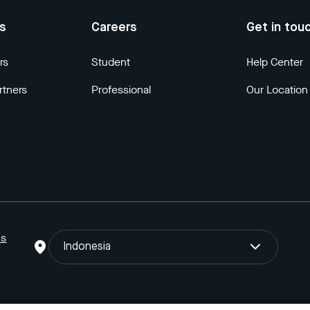
us
Careers
Get in tou
rs
Student
Help Center
rtners
Professional
Our Location
ns
Indonesia