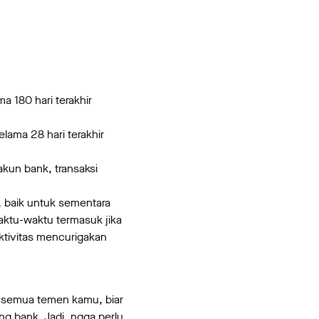
 180 hari terakhir
lama 28 hari terakhir
akun bank, transaksi
 baik untuk sementara
ktu-waktu termasuk jika
aktivitas mencurigakan
ke semua temen kamu, biar
ng bank. Jadi, ngga perlu