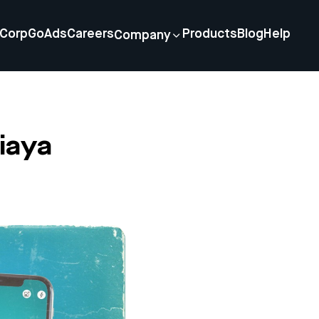
Corp
GoAds
Careers
Products
Blog
Help
Company
iaya