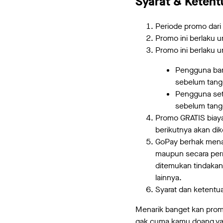
Syarat & Keten
Periode promo dari
Promo ini berlaku u
Promo ini berlaku un
Pengguna baru
sebelum tangg
Pengguna seti
sebelum tangg
Promo GRATIS biay
berikutnya akan di
GoPay berhak mena
maupun secara perm
ditemukan tindaka
lainnya.
Syarat dan ketentu
Menarik banget kan promo
gak cuma kamu doang yang