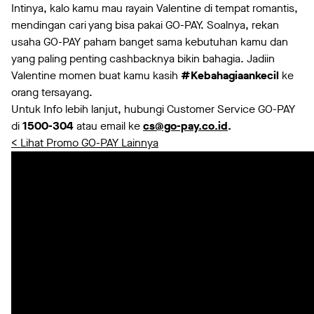
Intinya, kalo kamu mau rayain Valentine di tempat romantis,
mendingan cari yang bisa pakai GO-PAY. Soalnya, rekan
usaha GO-PAY paham banget sama kebutuhan kamu dan
yang paling penting cashbacknya bikin bahagia. Jadiin
Valentine momen buat kamu kasih
#Kebahagiaankecil
ke
orang tersayang.
Untuk Info lebih lanjut, hubungi Customer Service GO-PAY
di
1500-304
atau email ke
cs@go-pay.co.id
.
< Lihat Promo GO-PAY Lainnya