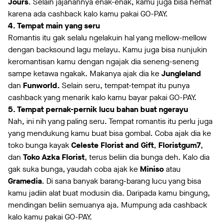
Jours
. Selain jajanannya enak-enak, kamu juga bisa hemat
karena ada cashback kalo kamu pakai GO-PAY.
4. Tempat main yang seru
Romantis itu gak selalu ngelakuin hal yang mellow-mellow
dengan backsound lagu melayu. Kamu juga bisa nunjukin
keromantisan kamu dengan ngajak dia seneng-seneng
sampe ketawa ngakak. Makanya ajak dia ke
Jungleland
dan
Funworld.
Selain seru, tempat-tempat itu punya
cashback yang menarik kalo kamu bayar pakai GO-PAY.
5. Tempat pernak-pernik lucu bahan buat ngerayu
Nah, ini nih yang paling seru. Tempat romantis itu perlu juga
yang mendukung kamu buat bisa gombal. Coba ajak dia ke
toko bunga kayak
Celeste Florist and Gift
,
Floristgum7
,
dan
Toko Azka Florist
, terus beliin dia bunga deh. Kalo dia
gak suka bunga, yaudah coba ajak ke
Miniso
atau
Gramedia
. Di sana banyak barang-barang lucu yang bisa
kamu jadiin alat buat modusin dia. Daripada kamu bingung,
mendingan beliin semuanya aja. Mumpung ada cashback
kalo kamu pakai GO-PAY.