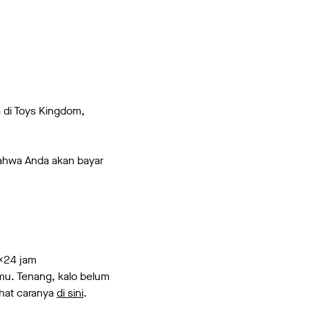
 di Toys Kingdom,
bahwa Anda akan bayar
x24 jam
amu. Tenang, kalo belum
ihat caranya
di sini
.