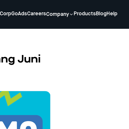
Corp
GoAds
Careers
Products
Blog
Help
Company
ng Juni