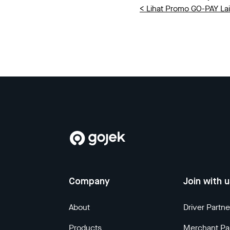
< Lihat Promo GO-PAY La
Company
Join with 
About
Driver Partne
Products
Merchant Pa