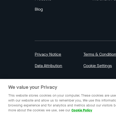
Blog
Privacy Notice
Terms & Conditio
Data Attribution
Cookie Settings
© 2023 Gojek | Gojek is a trademark of PT GoT
We value your Privacy
Indonesia.
This website stores cookies on your computer. These cookies are used
with our website and allow us to remember you. We use this informati
browsing experience and for analytics and metrics about our visitors b
more about the cookies we use, see our
Cookie Policy