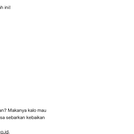
h ini!
kan? Makanya kalo mau
sa sebarkan kebaikan
o.id
.