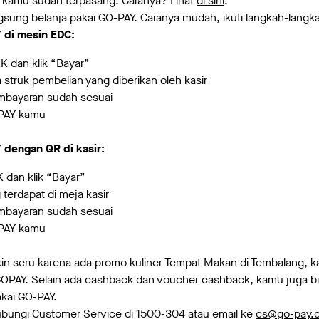
N kamu sudah terpasang. Caranya? Lihat
di sini
.
gsung belanja pakai GO-PAY. Caranya mudah, ikuti langkah-langka
 di mesin EDC:
K dan klik “Bayar”
struk pembelian yang diberikan oleh kasir
mbayaran sudah sesuai
PAY kamu
 dengan QR di kasir:
 dan klik “Bayar”
terdapat di meja kasir
mbayaran sudah sesuai
PAY kamu
in seru karena ada promo kuliner Tempat Makan di Tembalang, 
PAY. Selain ada cashback dan voucher cashback, kamu juga bi
akai GO-PAY.
 hubungi Customer Service di 1500-304 atau email ke
cs@go-pay.c