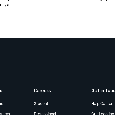
innya
us
Careers
Get in tou
rs
Student
Help Center
rtners
Professional
Our Location