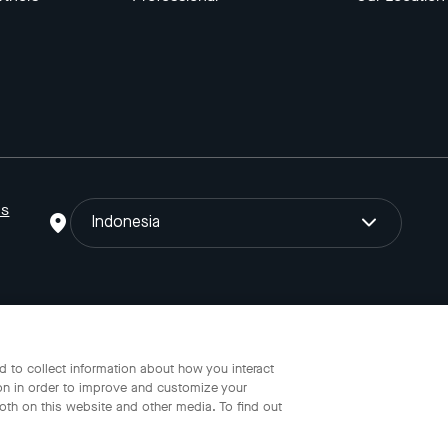
ns
Indonesia
o Gojek Tokopedia Tbk. Registered in the Directorate General of I
 to collect information about how you interact
on in order to improve and customize your
oth on this website and other media. To find out