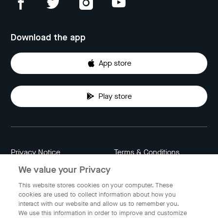
Download the app
App store
Play store
Privacy Notice
Terms & Conditions
We value your Privacy
Data Attribution
Cookie Settings
This website stores cookies on your computer. These
cookies are used to collect information about how you
interact with our website and allow us to remember you.
Indonesia
We use this information in order to improve and customize