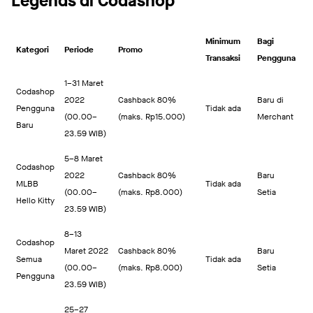
Legends di Codashop
Minimum
Bagi
Kategori
Periode
Promo
Transaksi
Pengguna
1–31 Maret
Codashop
2022
Cashback 80%
Baru di
Pengguna
Tidak ada
(00.00–
(maks. Rp15.000)
Merchant
Baru
23.59 WIB)
5–8 Maret
Codashop
2022
Cashback 80%
Baru
MLBB
Tidak ada
(00.00–
(maks. Rp8.000)
Setia
Hello Kitty
23.59 WIB)
8–13
Codashop
Maret 2022
Cashback 80%
Baru
Semua
Tidak ada
(00.00–
(maks. Rp8.000)
Setia
Pengguna
23.59 WIB)
25–27