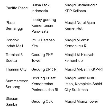
Bursa Efek
Masjid Shalahuddin
Pacific Place
Indonesia
KPP Kalibata
Lobby gedung
Plaza
Masjid Nurul Ajam
Kementerian
Semanggi
KemenHut
Pariwisata
Pondok
RS. J Harapan
Masjid Al-Amin
Indah Mall
Kita
Kemenkeu RI
Terminal 3
Gedung PHE
Masjid Al-Hidayah
Soetta
Tower
kemenhub
Thamrin City
Gedung DPR RI
Masjid Al-Bahri KKP-RI
Gedung Pusat
Masjid Sahid Nurul
Summarecon
Kementerian
Iman, Kompleks Sahid
Serpong
Perindustrian RI
City Sudirman
Stasiun
Gedung OJK
Masjid Allianz Tower
Gambir