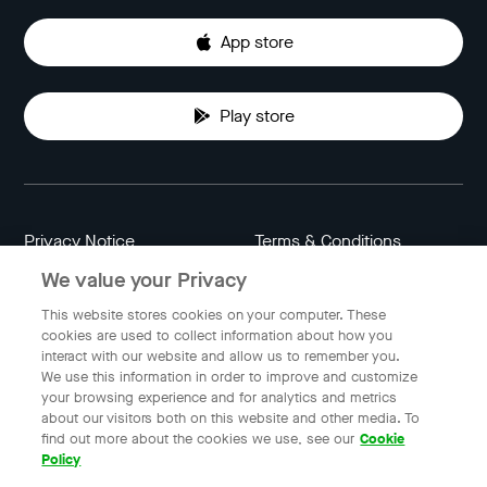
App store
Play store
Privacy Notice
Terms & Conditions
We value your Privacy
Data Attribution
Cookie Settings
This website stores cookies on your computer. These
cookies are used to collect information about how you
interact with our website and allow us to remember you.
Indonesia
We use this information in order to improve and customize
your browsing experience and for analytics and metrics
about our visitors both on this website and other media. To
find out more about the cookies we use, see our
Cookie
© 2023 Gojek | Gojek is a trademark of PT GoTo Gojek
Policy
Tokopedia Tbk. Registered in the Directorate General of