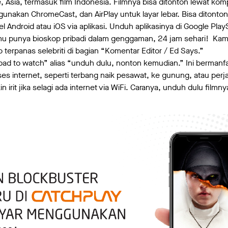
, Asia, termasuk film Indonesia. Filmnya bisa ditonton lewat kom
 gunakan ChromeCast, dan AirPlay untuk layar lebar. Bisa ditonto
sel Android atau iOS via aplikasi. Unduh aplikasinya di Google Pla
 punya bioskop pribadi dalam genggaman, 24 jam sehari! Kam
ip terpanas selebriti di bagian “Komentar Editor / Ed Says.”
load to watch” alias “unduh dulu, nonton kemudian.” Ini berman
ses internet, seperti terbang naik pesawat, ke gunung, atau perj
n irit jika selagi ada internet via WiFi. Caranya, unduh dulu film