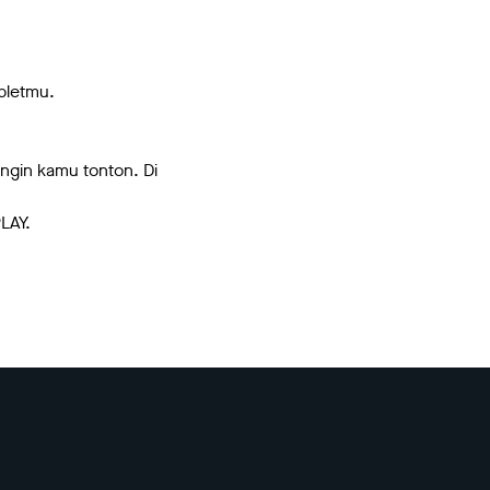
abletmu.
ingin kamu tonton. Di
PLAY.