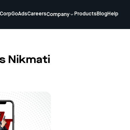
Corp
GoAds
Careers
Products
Blog
Help
Company
s Nikmati