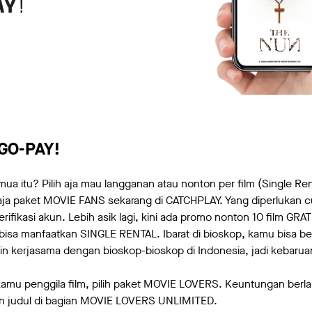
 GO-PAY!
a itu? Pilih aja mau langganan atau nonton per film (Single Ren
aja paket MOVIE FANS sekarang di CATCHPLAY. Yang diperlukan c
fikasi akun. Lebih asik lagi, kini ada promo nonton 10 film GRAT
bisa manfaatkan SINGLE RENTAL. Ibarat di bioskop, kamu bisa bel
kin kerjasama dengan bioskop-bioskop di Indonesia, jadi kebarua
 kamu penggila film, pilih paket MOVIE LOVERS. Keuntungan berl
an judul di bagian MOVIE LOVERS UNLIMITED.