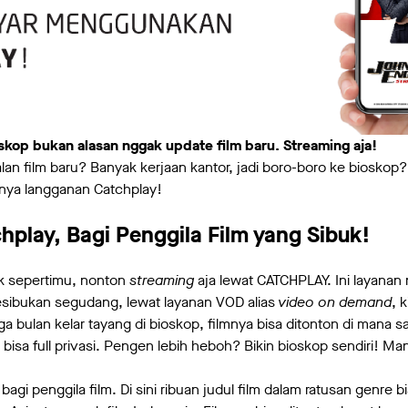
skop bukan alasan nggak update film baru. Streaming aja!
alan film baru? Banyak kerjaan kantor, jadi boro-boro ke biosko
unya langganan Catchplay!
play, Bagi Penggila Film yang Sibuk!
 sepertimu, nonton
streaming
aja lewat CATCHPLAY. Ini layanan 
kesibukan segudang, lewat layanan VOD alias
video on demand
, 
iga bulan kelar tayang di bioskop, filmnya bisa ditonton di mana 
 bisa full privasi. Pengen lebih heboh? Bikin bioskop sendiri! Man
bagi penggila film. Di sini ribuan judul film dalam ratusan genre b