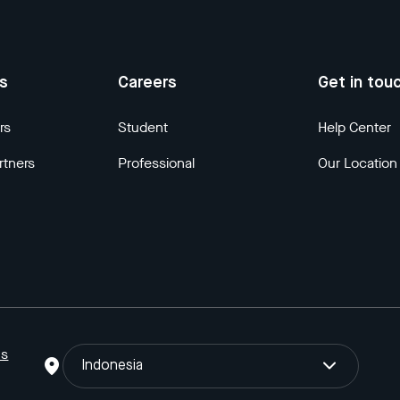
us
Careers
Get in tou
rs
Student
Help Center
rtners
Professional
Our Location
ns
Indonesia