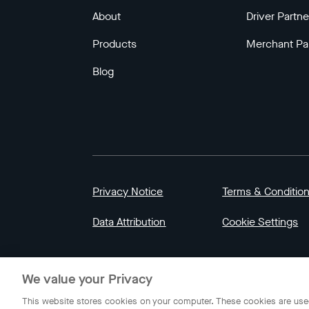
About
Driver Partne
Products
Merchant Pa
Blog
Privacy Notice
Terms & Conditio
Data Attribution
Cookie Settings
© 2023 Gojek | Gojek is a trademark of PT GoT
We value your Privacy
Indonesia.
This website stores cookies on your computer. These cookies are used