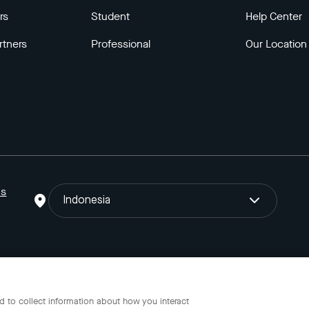
rs
Student
Help Center
rtners
Professional
Our Location
ns
Indonesia
o Gojek Tokopedia Tbk. Registered in the Directorate General of I
 to collect information about how you interact