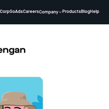
Corp
GoAds
Careers
Products
Blog
Help
Company
engan