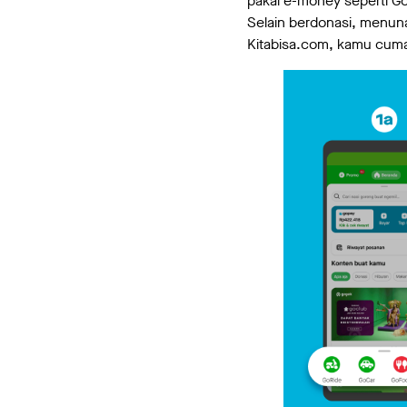
pakai e-money seperti G
Selain berdonasi, menun
Kitabisa.com, kamu cuma 