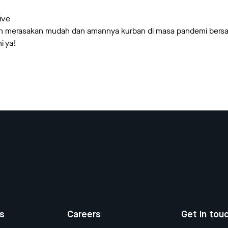
ive
gin merasakan mudah dan amannya kurban di masa pandemi bers
i ya!
us
Careers
Get in tou