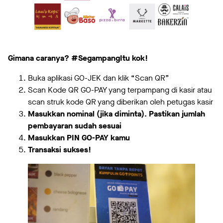
Gimana caranya? #SegampangItu kok!
Buka aplikasi GO-JEK dan klik “Scan QR”
Scan Kode QR GO-PAY yang terpampang di kasir atau
scan struk kode QR yang diberikan oleh petugas kasir
Masukkan nominal (jika diminta). Pastikan jumlah
pembayaran sudah sesuai
Masukkan PIN GO-PAY kamu
Transaksi sukses!