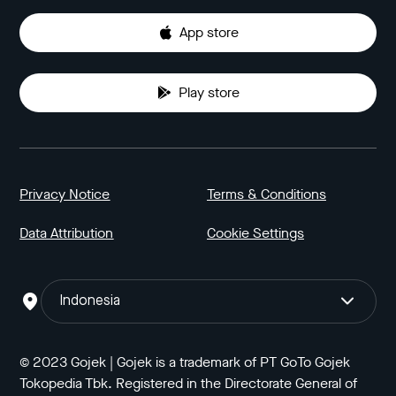
App store
Play store
Privacy Notice
Terms & Conditions
Data Attribution
Cookie Settings
Indonesia
© 2023 Gojek | Gojek is a trademark of PT GoTo Gojek
Tokopedia Tbk. Registered in the Directorate General of