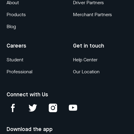
About
Driver Partners
Products
Merchant Partners
Blog
Careers
Get in touch
Student
Help Center
Professional
Our Location
Connect with Us
Download the app