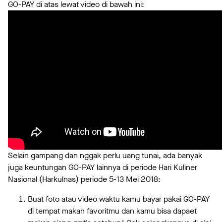
GO-PAY di atas lewat video di bawah ini:
Selain gampang dan nggak perlu uang tunai, ada banyak
juga keuntungan GO-PAY lainnya di periode Hari Kuliner
Nasional (Harkulnas) periode 5-13 Mei 2018:
Buat foto atau video waktu kamu bayar pakai GO-PAY
di tempat makan favoritmu dan kamu bisa dapaet