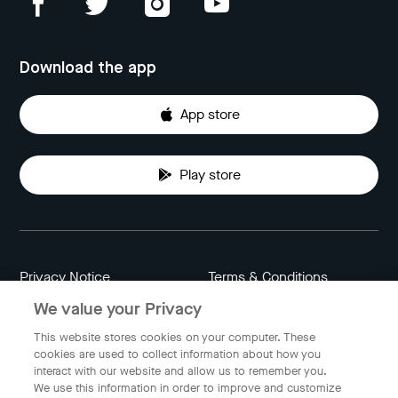
Download the app
App store
Play store
Privacy Notice
Terms & Conditions
We value your Privacy
Data Attribution
Cookie Settings
This website stores cookies on your computer. These
cookies are used to collect information about how you
interact with our website and allow us to remember you.
Indonesia
We use this information in order to improve and customize