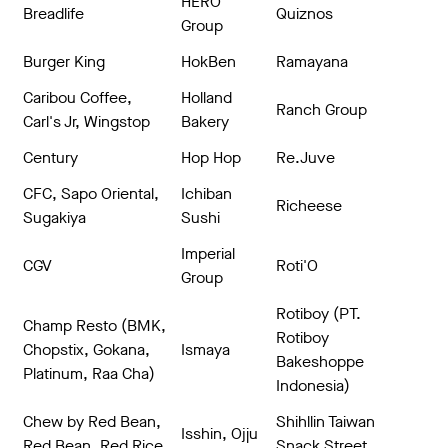
HERO
Breadlife
Quiznos
Group
Burger King
HokBen
Ramayana
Caribou Coffee,
Holland
Ranch Group
Carl's Jr, Wingstop
Bakery
Century
Hop Hop
Re.Juve
CFC, Sapo Oriental,
Ichiban
Richeese
Sugakiya
Sushi
Imperial
CGV
Roti'O
Group
Rotiboy (PT.
Champ Resto (BMK,
Rotiboy
Chopstix, Gokana,
Ismaya
Bakeshoppe
Platinum, Raa Cha)
Indonesia)
Chew by Red Bean,
Shihllin Taiwan
Isshin, Ojju
Red Bean, Red Rice
Snack Street