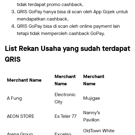
tidak terdapat promo cashback.
QRIS GoPay hanya bisa di scan oleh App Gojek untuk
mendapatkan cashback.
QRIS GoPay bisa di scan oleh online payment lain
tetapi tidak memperoleh cashback GoPay.
List Rekan Usaha yang sudah terdapat
QRIS
Merchant
Merchant
Merchant Name
Name
Name
Electronic
A Fung
Mujigae
City
Nanny’s
AEON STORE
Es Teler 77
Pavillon
OldTown White
Arena Group
Excelso