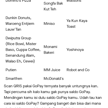
Domino's Pizza
Watsons
Songfa Bak
Kut Teh
Dunkin Donuts,
Ya Kun Kaya
Waroeng Entjiem
Miniso
Toast
Lauw'Tan
Dwiputra Group
(Rice Bowl, Mister
Monami
Baso, Cuppa Coffee,
Yoshinoya
Bakeri
Senandung Alam,
Walao Eh, Cewei)
Putien
MM Juice
Robot and Co
Smartfren
McDonald's
Scan QRIS pakai GoPay ternyata banyak untungnya kan.
Tapi percuma sih kalo kamu gak punya saldo GoPay.
Mendingan kamu isi dulu saldo GoPay kamu. Udah tau kan
cara isi saldo GoPay? Gampang banget dan bisa dari mana