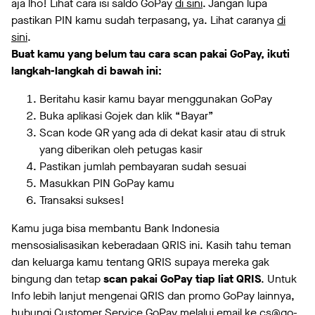
aja lho! Lihat cara isi saldo GoPay
di sini
. Jangan lupa
pastikan PIN kamu sudah terpasang, ya. Lihat caranya
di
sini
.
Buat kamu yang belum tau cara scan pakai GoPay, ikuti
langkah-langkah di bawah ini:
Beritahu kasir kamu bayar menggunakan GoPay
Buka aplikasi Gojek dan klik “Bayar”
Scan kode QR yang ada di dekat kasir atau di struk
yang diberikan oleh petugas kasir
Pastikan jumlah pembayaran sudah sesuai
Masukkan PIN GoPay kamu
Transaksi sukses!
Kamu juga bisa membantu Bank Indonesia
mensosialisasikan keberadaan QRIS ini. Kasih tahu teman
dan keluarga kamu tentang QRIS supaya mereka gak
bingung dan tetap
scan pakai GoPay tiap liat QRIS
. Untuk
Info lebih lanjut mengenai QRIS dan promo GoPay lainnya,
hubungi Customer Service GoPay melalui email ke cs@go-