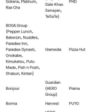
Gokana, Platinum,
PHD
Sate Khas
Raa Cha
Senayan,
TeSaTe)
BOGA Group
(Pepper Lunch,
Bakerzin, Nuddles,
Paradise Inn,
Paradise Dynasti,
Gramedia
Pizza Hut
Onokabe,
Kimukatsu, Putu
Made, Pish n Posh,
Shaburi, Kintan)
Guardian
Bonjour
(HERO
Prama
Group)
Borma
Harvest
PUYO