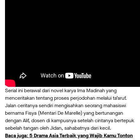
Serial ini berawal dari novel karya Ima Madinah yang
menceritakan tentang proses perjodohan melalui ta’aruf.
Jalan ceritanya sendiri mengisahkan seorang mahasiswi
bernama Fisya (Mentari De Marelle) yang bertunangan
dengan Alif, dosen di kampusnya setelah cintanya bertepuk
sebelah tangan oleh Jidan, sahabatnya dari kecil.
Baca juga: 5 Drama Asia Terbaik yang Wajib Kamu Tonton