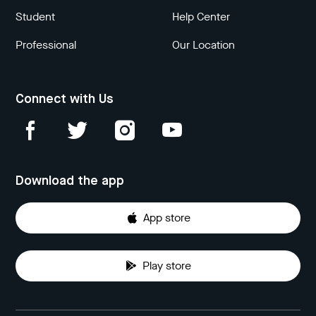
Student
Help Center
Professional
Our Location
Connect with Us
Download the app
App store
Play store