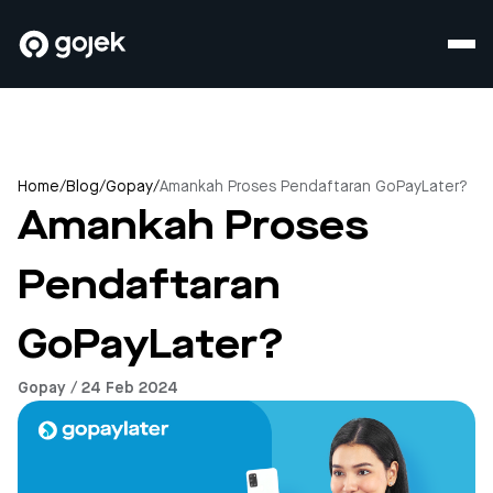
Home
/
Blog
/
Gopay
/
Amankah Proses Pendaftaran GoPayLater?
Amankah Proses
Pendaftaran
GoPayLater?
Gopay / 24 Feb 2024