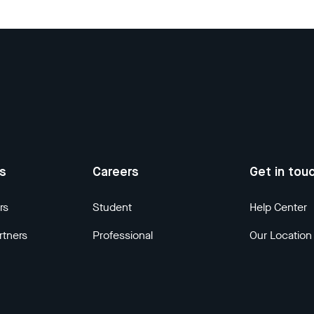
us
Careers
Get in tou
rs
Student
Help Center
rtners
Professional
Our Location