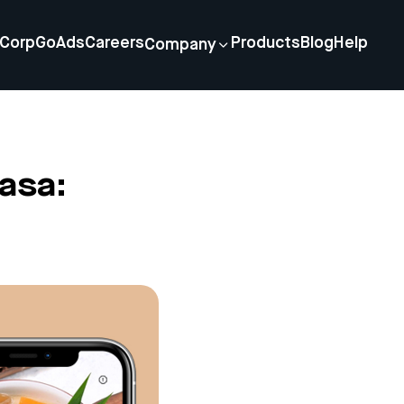
Corp
GoAds
Careers
Products
Blog
Help
Company
asa: