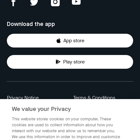
Download the app
App store
Play store
Privacy Notice
Terms & Conditions
We value your Privacy
Data Attribution
Cookie Settings
This website stores cookies on your computer. These
cookies are used to collect information about how you
interact with our website and allow us to remember you.
Indonesia
We use this information in order to improve and customize