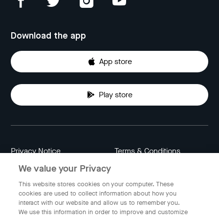
Download the app
App store
Play store
Privacy Notice
Terms & Conditions
We value your Privacy
Data Attribution
Cookie Settings
This website stores cookies on your computer. These
cookies are used to collect information about how you
interact with our website and allow us to remember you.
Indonesia
We use this information in order to improve and customize