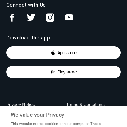
Connect with Us
Download the app
App store
Play store
Privacy Notice
Terms & Conditions
We value your Privacy
Data Attribution
Cookie Settings
This website stores cookies on your computer. These