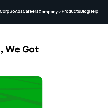
Corp
GoAds
Careers
Products
Blog
Help
Company
, We Got