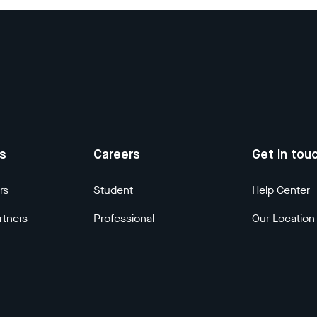
us
Careers
Get in tou
rs
Student
Help Center
rtners
Professional
Our Location