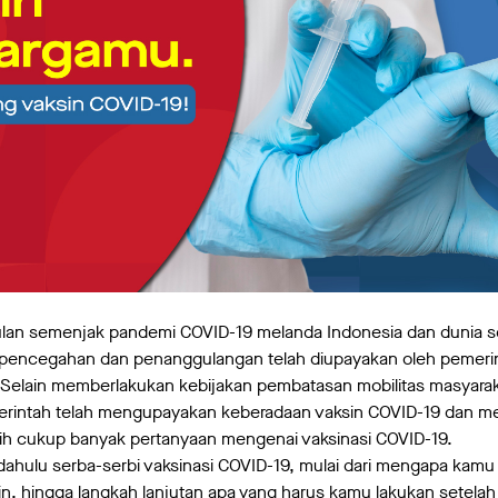
lan semenjak pandemi COVID-19 melanda Indonesia dan dunia se
a pencegahan dan penanggulangan telah diupayakan oleh pemeri
t. Selain memberlakukan kebijakan pembatasan mobilitas masyar
erintah telah mengupayakan keberadaan vaksin COVID-19 dan mel
h cukup banyak pertanyaan mengenai vaksinasi COVID-19.
h dahulu serba-serbi vaksinasi COVID-19, mulai dari mengapa kam
ksin, hingga langkah lanjutan apa yang harus kamu lakukan setela