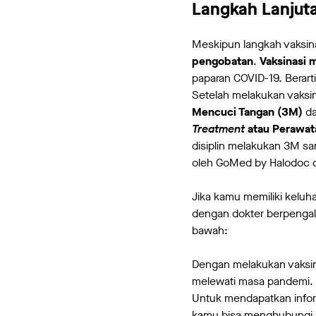
Langkah Lanjuta
Meskipun langkah vaksinas
pengobatan
.
Vaksinasi 
paparan COVID-19. Berart
Setelah melakukan vaksi
Mencuci Tangan (3M)
da
Treatment
atau Perawat
disiplin melakukan 3M sa
oleh GoMed by Halodoc d
Jika kamu memiliki kelu
dengan dokter berpengala
bawah:
Dengan melakukan vaksin
melewati masa pandemi.
Untuk mendapatkan inform
kamu bisa menghubungi