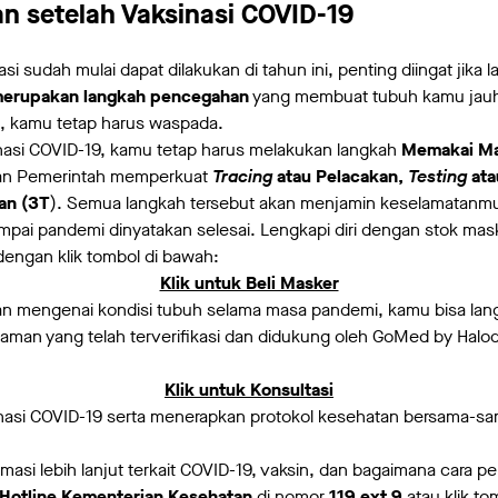
n setelah Vaksinasi COVID-19
i sudah mulai dapat dilakukan di tahun ini, penting diingat jika 
merupakan langkah pencegahan
yang membuat tubuh kamu jauh 
i, kamu tetap harus waspada.
nasi COVID-19, kamu tetap harus melakukan langkah
Memakai Ma
n Pemerintah memperkuat
Tracing
atau Pelacakan,
Testing
ata
an (3T
). Semua langkah tersebut akan menjamin keselamatanmu 
mpai pandemi dinyatakan selesai. Lengkapi diri dengan stok ma
engan klik tombol di bawah:
Klik untuk Beli Masker
han mengenai kondisi tubuh selama masa pandemi, kamu bisa lan
man yang telah terverifikasi dan didukung oleh GoMed by Halod
Klik untuk Konsultasi
asi COVID-19 serta menerapkan protokol kesehatan bersama-sa
asi lebih lanjut terkait COVID-19, vaksin, dan bagaimana cara 
Hotline Kementerian Kesehatan
di nomor
119 ext 9
atau klik to