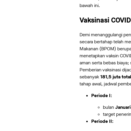
bawah ini.
Vaksinasi COVID
Demi menanggulangi peni
secara bertahap telah m
Makanan (BPOM) berup
menetapkan vaksin COVID
aman serta bebas biaya; 
Pemberian vaksinasi dij
sebanyak
181,5 juta tot
tahap awal, jadwal pembe
Periode I:
bulan
Januari
target peneri
Periode II: