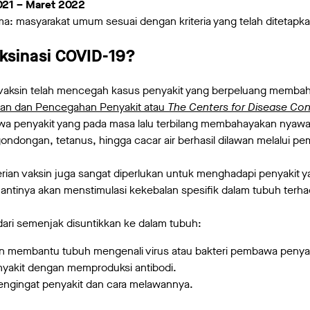
021 – Maret 2022
ma: masyarakat umum sesuai dengan kriteria yang telah ditetapk
ksinasi COVID-19?
vaksin telah mencegah kasus penyakit yang berpeluang membah
ian dan Pencegahan Penyakit atau
The Centers for Disease Con
a penyakit yang pada masa lalu terbilang membahayakan nyawa 
a, gondongan, tetanus, hingga cacar air berhasil dilawan melalui p
rian vaksin juga sangat diperlukan untuk menghadapi penyakit ya
nantinya akan menstimulasi kekebalan spesifik dalam tubuh terha
 dari semenjak disuntikkan ke dalam tubuh:
an membantu tubuh mengenali virus atau bakteri pembawa penyak
yakit dengan memproduksi antibodi.
ngingat penyakit dan cara melawannya.