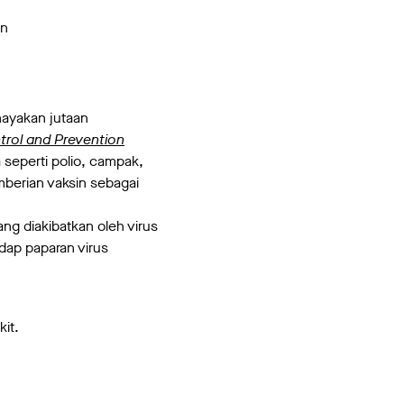
an
ayakan jutaan
trol and Prevention
seperti polio, campak,
emberian vaksin sebagai
ng diakibatkan oleh virus
dap paparan virus
it.