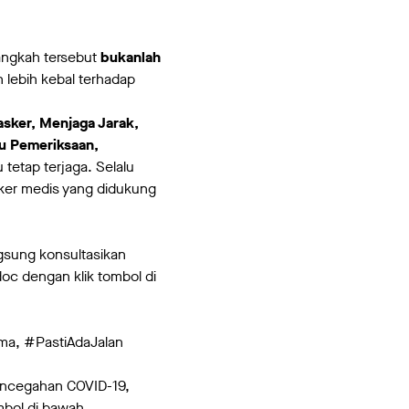
langkah tersebut
bukanlah
lebih kebal terhadap
sker, Menjaga Jarak,
u Pemeriksaan,
tetap terjaga. Selalu
sker medis yang didukung
gsung konsultasikan
oc dengan klik tombol di
ma, #PastiAdaJalan
pencegahan COVID-19,
mbol di bawah.