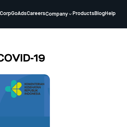
Corp
GoAds
Careers
Products
Blog
Help
Company
COVID-19