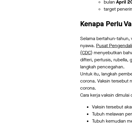
bulan
April 2
target peneri
Kenapa Perlu Va
Selama bertahun-tahun, 
nyawa.
Pusat Pengendal
(CDC
) menyebutkan bahw
difteri, pertusis, rubell
langkah pencegahan.
Untuk itu, langkah pembe
corona. Vaksin tersebut 
corona.
Cara kerja vaksin dimulai
Vaksin tersebut ak
Tubuh melawan pen
Tubuh kemudian me