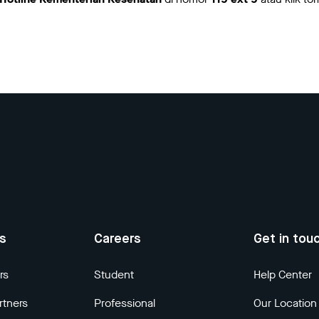
us
Careers
Get in tou
rs
Student
Help Center
rtners
Professional
Our Location