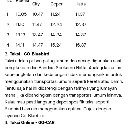
No
Bekasi
City
Ceper
Hatta
1
10.05
10.47
11.24
11.37
2
11.10
11.47
12.24
12.37
3
13.13
13.47
14.24
14.37
4
14.11
14.47
15.24
15.37
3.
Taksi - GO-Bluebird
Taksi adalah pilihan paling umum dan sering digunakan saat
pergi ke dan dari Bandara Soekarno Hatta. Apalagi kalau jam
keberangkatan dan kedatangan tidak memungkinkan untuk
menggunakan transportasi umum seperti kereta atau Damri.
Tentu saja hal ini dibarengi dengan tarifnya yang lumayan
mahal jika dibandingkan dengan transportasi umum lainnya.
Kalau mau pasti langsung dapet spesifik taksi seperti
Bluebird bisa nih menggunakan aplikasi Gojek dengan
layanan Go-Bluebird.
4.
Taksi Online - GO-CAR