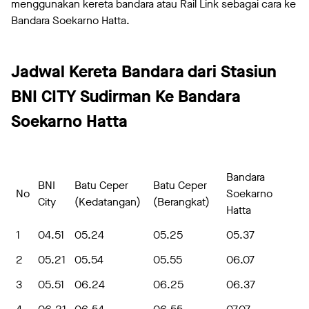
menggunakan kereta bandara atau Rail Link sebagai cara ke
Bandara Soekarno Hatta.
Jadwal Kereta Bandara dari Stasiun
BNI CITY Sudirman Ke Bandara
Soekarno Hatta
Bandara
BNI
Batu Ceper
Batu Ceper
No
Soekarno
City
(Kedatangan)
(Berangkat)
Hatta
1
04.51
05.24
05.25
05.37
2
05.21
05.54
05.55
06.07
3
05.51
06.24
06.25
06.37