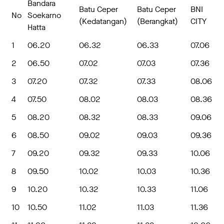
Bandara
Batu Ceper
Batu Ceper
BNI
No
Soekarno
(Kedatangan)
(Berangkat)
CITY
Hatta
1
06.20
06.32
06.33
07.06
2
06.50
07.02
07.03
07.36
3
07.20
07.32
07.33
08.06
4
07.50
08.02
08.03
08.36
5
08.20
08.32
08.33
09.06
6
08.50
09.02
09.03
09.36
7
09.20
09.32
09.33
10.06
8
09.50
10.02
10.03
10.36
9
10.20
10.32
10.33
11.06
10
10.50
11.02
11.03
11.36