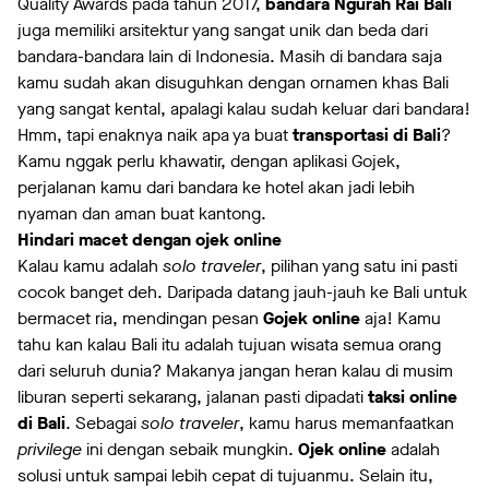
Quality Awards pada tahun 2017,
bandara Ngurah Rai Bali
juga memiliki arsitektur yang sangat unik dan beda dari
bandara-bandara lain di Indonesia. Masih di bandara saja
kamu sudah akan disuguhkan dengan ornamen khas Bali
yang sangat kental, apalagi kalau sudah keluar dari bandara!
Hmm, tapi enaknya naik apa ya buat
transportasi di Bali
?
Kamu nggak perlu khawatir, dengan aplikasi Gojek,
perjalanan kamu dari bandara ke hotel akan jadi lebih
nyaman dan aman buat kantong.
Hindari macet dengan ojek online
Kalau kamu adalah
solo traveler
, pilihan yang satu ini pasti
cocok banget deh. Daripada datang jauh-jauh ke Bali untuk
bermacet ria, mendingan pesan
Gojek online
aja! Kamu
tahu kan kalau Bali itu adalah tujuan wisata semua orang
dari seluruh dunia? Makanya jangan heran kalau di musim
liburan seperti sekarang, jalanan pasti dipadati
taksi online
di Bali
. Sebagai
solo traveler
, kamu harus memanfaatkan
privilege
ini dengan sebaik mungkin.
Ojek online
adalah
solusi untuk sampai lebih cepat di tujuanmu. Selain itu,