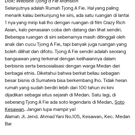
Dok: Website Tjong a Fie Mansion
Selanjutnya adalah Rumah Tjong A Fie. Hal yang paling
menarik kalau berkunjung ke sini, ada satu ruangan di lantai
1 nya yang mirip kali lho dengan ruangan di film Crazy Rich
Asian, kalo penasaran coba deh datang dan lihat sendiri.
Beberapa ruangan di sini sebenarnya masih ditinggali oleh
anak dan cucu Tjong A Fie, tapi banyak juga ruangan yang
boleh dilihat dan difoto. Tjong A Fie sendiri adalah seorang
bangsawan yang terkenal dengan kelihaiannya dalam
berbisnis serta bersosialisasi dengan warga Medan dari
berbagai etnis. Diketahui bahwa berkat beliau sebagian
besar bisnis di Sumatera bisa berkembang lho. Tidak heran
rumah yang sudah berdiri lebih dari 100 tahun ini kini
dijadikan sebagai situs sejarah di Medan. Satu lagi, di
seberang Tjong A Fie ada soto legendaris di Medan,
Soto
Kesawan
. Jangan lupa mampir ya!
Alamat: Jl. Jend. Ahmad Yani No.105, Kesawan, Kec. Medan
Bar