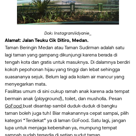
Dok: Instagram/iidyanie_
Alamat: Jalan Teuku Cik Ditiro, Medan.
Taman Beringin Medan atau Taman Sudirman adalah satu
lagi taman yang gampang dikunjungi karena berada di
tengah kota dan gratis untuk masuknya. Di dalamnya berdiri
kokoh pepohonan hijau yang tinggi dan lebat sehingga
suasananya sejuk. Belum lagi ada kolam air mancur yang
menyegarkan mata.
Fasilitas umum di sini cukup ramah anak karena ada tempat
bermain anak (
playground
), toilet, dan musholla. Pesan
GoFood
buat disantap sambil duduk-duduk di bangku
taman boleh juga tuh! Biar makanannya cepat sampai, pilih
kategori “Terdekat” ya di laman GoFood. Satu lagi, jangan
lupa untuk menjaga kebersihan ya, mumpung tempat
sampah sudah tersedia di setiap sudut taman.