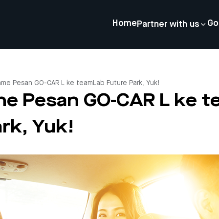
Home
Go
Partner with us
me Pesan GO-CAR L ke teamLab Future Park, Yuk!
e Pesan GO-CAR L ke t
rk, Yuk!
4