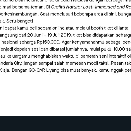
e mari bersama teman. Di
Grafitti Nature: Lost, Immersed and R
erkesinambungan. Saat menelusuri beberapa area di sini, bun
pak. Seru banget!
 dapat kamu beli secara online atau melalui booth tiket di lantai 
angsung dari 20 Juni – 19 Juli 2019, tiket bisa didapatkan seharg
bur nasional seharga Rp150.000. Agar kenyamananmu sebagai pen
menjadi depalan sesi dan dibatasi jumlahnya, mulai pukul 10.00 
tau keluargamu menghabiskan waktu di pameran seni interaktif 
andaria City, jangan sampai salah memesan mobil taksi. Pesan ta
JEK aja. Dengan GO-CAR L yang bisa muat banyak, kamu nggak pe