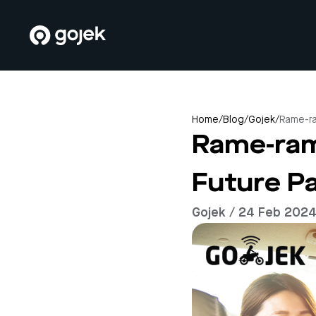
Home
/
Blog
/
Gojek
/
Rame-ra
Rame-ram
Future Pa
Gojek / 24 Feb 202