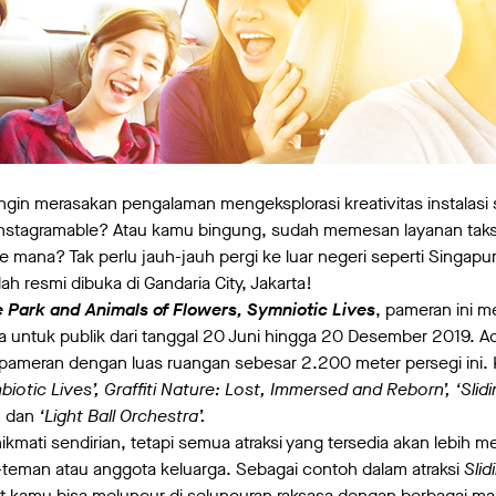
ngin merasakan pengalaman mengeksplorasi kreativitas instalasi 
nstagramable? Atau kamu bingung, sudah memesan layanan taksi 
e mana? Tak perlu jauh-jauh pergi ke luar negeri seperti Singapu
lah resmi dibuka di Gandaria City, Jakarta!
 Park and Animals of Flowers, Symniotic Lives
, pameran ini 
 untuk publik dari tanggal 20 Juni hingga 20 Desember 2019. Ada 
pameran dengan luas ruangan sebesar 2.200 meter persegi ini. 
iotic Lives’, Graffiti Nature: Lost, Immersed and Reborn’, ‘Slidi
,
dan
‘Light Ball Orchestra’.
kmati sendirian, tetapi semua atraksi yang tersedia akan lebih 
-teman atau anggota keluarga. Sebagai contoh dalam atraksi
Slid
ut kamu bisa meluncur di seluncuran raksasa dengan berbagai 