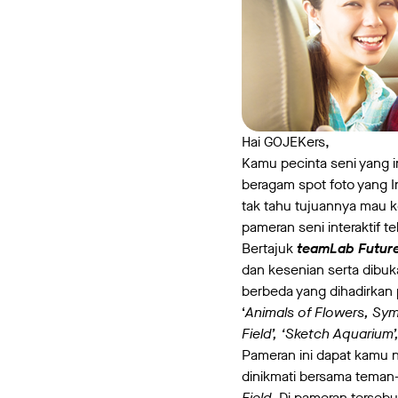
Hai GOJEKers,
Kamu pecinta seni yang i
beragam spot foto yang I
tak tahu tujuannya mau k
pameran seni interaktif te
Bertajuk
teamLab Future
dan kesenian serta dibuka
berbeda yang dihadirkan 
‘
Animals of Flowers, Symb
Field’, ‘Sketch Aquarium’
Pameran ini dapat kamu ni
dinikmati bersama teman
Field
. Di pameran terseb