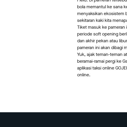
bola memantul ke sana k
menyaksikan ekosistem b
sekitaran kaki kita mena
Tiket masuk ke pameran ini
periode soft opening berl
dan akhir pekan atau li
pameran ini akan dibagi 
Yuk, ajak teman-teman a
beramai-ramai pergi ke G
aplikasi taksi online GO
online.