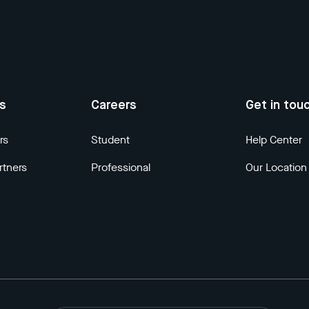
us
Careers
Get in tou
rs
Student
Help Center
rtners
Professional
Our Location