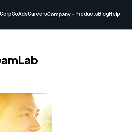
Corp
GoAds
Careers
Products
Blog
Help
Company
eamLab