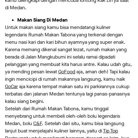
kamu dilengkapi dengan mencoba lontong Kak Lin ya saat
di Medan.
Makan Siang Di Medan
Untuk makan siang kamu bisa mendatangi kuliner
legendaris Rumah Makan Tabona yang terkenal dengan
menu nasi kari dan kari bihun ayamnya yang super enak.
Karena memang dikenal sangat lezat, rumah makan yang
berada di Jalan Mangkubumi ini selalu ramai dipadati
pelanggan yang membuat kita harus antre. Kalau udah gitu,
ya mending pesan lewat
GoFood
aja, aman deh! Tapi kalau
ingin mencicipi di rumah makannya langsung, kamu naik
GoCar
aja karena tempat makan satu ini parkirannya cukup
terbatas dan jalanan Medan tentunya lagi panas-panasnya
kalau siang begini.
Setelah dari Rumah Makan Tabona, kamu tinggal
menyebrang untuk membeli oleh-oleh bolu legendaris
Medan, bolu
C&F
. Setelah dari situ, kamu bisa langsung
lanjut buat menjelajahi kuliner lainnya, yaitu di
Tip Top