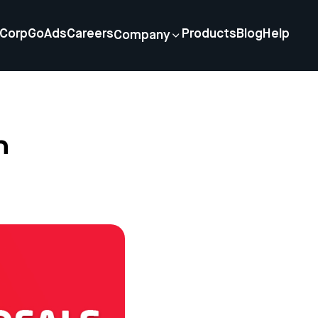
Corp
GoAds
Careers
Products
Blog
Help
Company
n