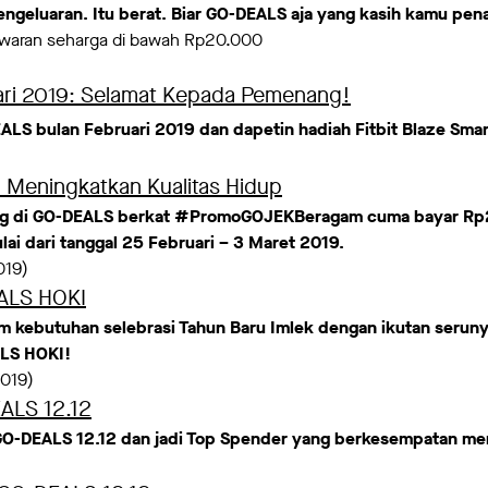
engeluaran. Itu berat. Biar GO-DEALS aja yang kasih kamu pe
waran seharga di bawah Rp20.000
ri 2019: Selamat Kepada Pemenang!
LS bulan Februari 2019 dan dapetin hadiah Fitbit Blaze Smar
Meningkatkan Kualitas Hidup
ring di GO-DEALS berkat #PromoGOJEKBeragam cuma bayar Rp
i dari tanggal 25 Februari – 3 Maret 2019.
019)
ALS HOKI
m kebutuhan selebrasi Tahun Baru Imlek dengan ikutan seruny
ALS HOKI!
2019)
ALS 12.12
i GO-DEALS 12.12 dan jadi Top Spender yang berkesempatan 