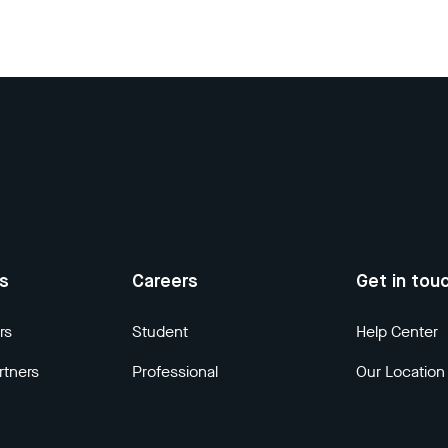
us
Careers
Get in tou
rs
Student
Help Center
rtners
Professional
Our Location