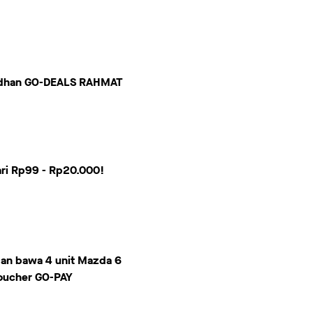
madhan GO-DEALS RAHMAT
ari Rp99 - Rp20.000!
dan bawa
4 unit Mazda 6
voucher
GO-PAY