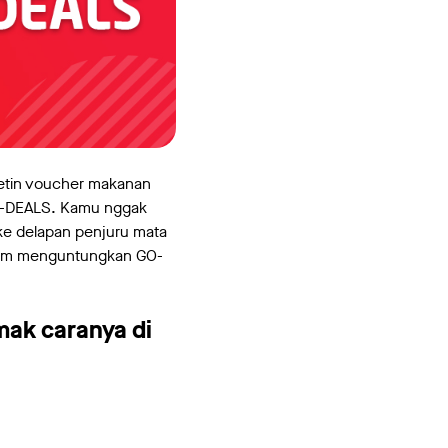
etin voucher makanan
GO-DEALS. Kamu nggak
ke delapan penjuru mata
gram menguntungkan GO-
mak caranya di