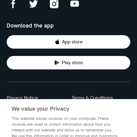
Download the app
App store
Play store
Privacy Notice
Terms & Conditions
We value your Privacy
Data Attribution
Cookie Settings
This website stores cookies on your computer. These
cookies are used to collect information about how you
interact with our website and allow us to remember you.
Indonesia
We use this information in order to improve and customize