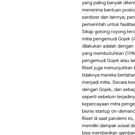
yang paling banyak diter
menerima bantuan posko a
sanitizer dan lainnya; p
pemerintah untuk fasilita
Sikap gotong royong ter
mitra pengemudi Gojek (
dilakukan adalah dengan
yang membutuhkan (11%).
pengemudi Gojek atau la
Riset juga menunjukkan 
tidaknya mereka bertahan
menjadi mitra. Secara k
dengan Gojek, dan sebag
seperti sebelum terjadin
kepercayaan mitra pengem
bisnis startup on-demand 
Riset di saat pandemi ini
memiliki dampak sosial da
bisa memberikan gambara