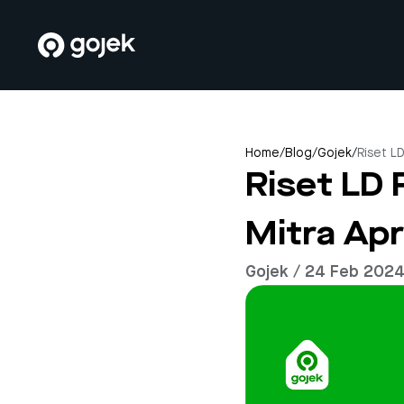
Home
/
Blog
/
Gojek
/
Riset L
Riset LD
Mitra Ap
Gojek / 24 Feb 202