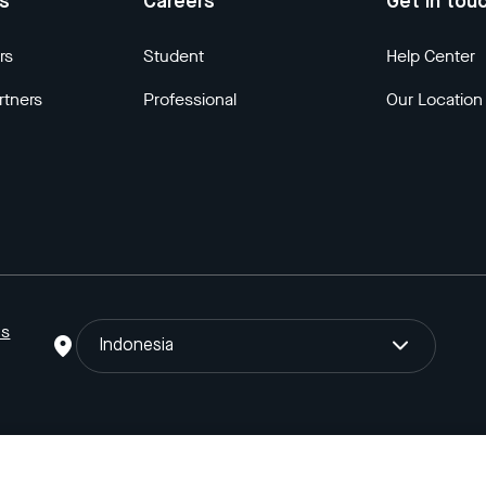
us
Careers
Get in tou
rs
Student
Help Center
rtners
Professional
Our Location
ns
Indonesia
o Gojek Tokopedia Tbk. Registered in the Directorate General of I