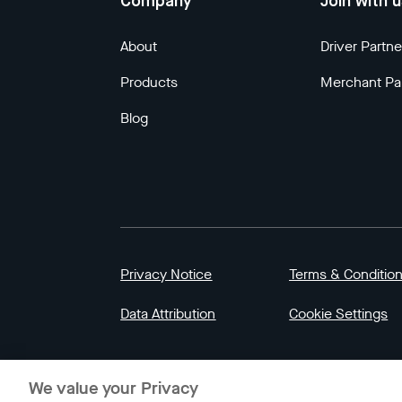
Company
Join with 
About
Driver Partne
Products
Merchant Pa
Blog
Privacy Notice
Terms & Conditio
Data Attribution
Cookie Settings
© 2023 Gojek | Gojek is a trademark of PT GoT
We value your Privacy
Indonesia.