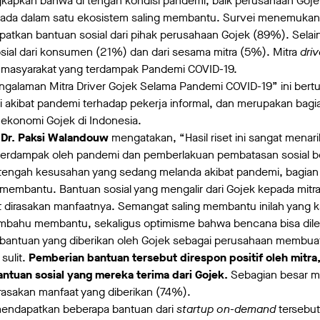
kapkan bahwa di tengah kondisi pandemi, baik perusahaan Goje
da dalam satu ekosistem saling membantu. Survei menemukan 
tkan bantuan sosial dari pihak perusahaan Gojek (89%). Selain
ial dari konsumen (21%) dan dari sesama mitra (5%). Mitra
driv
 masyarakat yang terdampak Pandemi COVID-19.
ngalaman Mitra Driver Gojek Selama Pandemi COVID-19” ini bert
kibat pandemi terhadap pekerja informal, dan merupakan bagian
ekonomi Gojek di Indonesia.
 Dr. Paksi Walandouw
mengatakan, “Hasil riset ini sangat menar
terdampak oleh pandemi dan pemberlakuan pembatasan sosial be
i tengah kesusahan yang sedang melanda akibat pandemi, bagian
embantu. Bantuan sosial yang mengalir dari Gojek kepada mitra
t dirasakan manfaatnya. Semangat saling membantu inilah yang k
membahu membantu, sekaligus optimisme bahwa bencana bisa dile
 bantuan yang diberikan oleh Gojek sebagai perusahaan membuat
sulit.
Pemberian bantuan tersebut direspon positif oleh mitra
tuan sosial yang mereka terima dari Gojek.
Sebagian besar m
asakan manfaat yang diberikan (74%).
mendapatkan beberapa bantuan dari
startup on-demand
tersebut