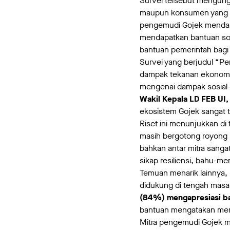
Survei tersebut mengung
maupun konsumen yang a
pengemudi Gojek mendapa
mendapatkan bantuan sos
bantuan pemerintah bagi
Survei yang berjudul “Pe
dampak tekanan ekonomi a
mengenai dampak sosial-
Wakil Kepala LD FEB UI,
ekosistem Gojek sangat 
Riset ini menunjukkan d
masih bergotong royong m
bahkan antar mitra sanga
sikap resiliensi, bahu-
Temuan menarik lainnya,
didukung di tengah masa 
(84%) mengapresiasi ban
bantuan mengatakan mer
Mitra pengemudi Gojek 