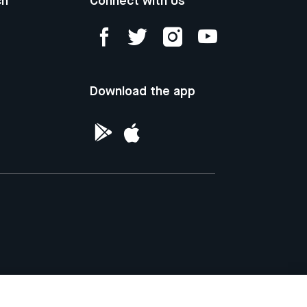
ch
Connect with Us
Download the app
ntellectual Property of the Republic of