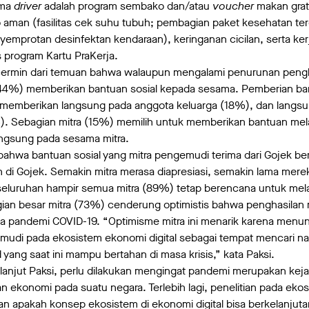
ima
driver
adalah program sembako dan/atau
voucher
makan grat
man (fasilitas cek suhu tubuh; pembagian paket kesehatan terdi
enyemprotan desinfektan kendaraan), keringanan cicilan, serta k
s program Kartu PraKerja.
cermin dari temuan bahwa walaupun mengalami penurunan pengh
44%) memberikan bantuan sosial kepada sesama. Pemberian ban
 memberikan langsung pada anggota keluarga (18%), dan langs
 Sebagian mitra (15%) memilih untuk memberikan bantuan mela
ngsung pada sesama mitra.
bahwa bantuan sosial yang mitra pengemudi terima dari Gojek 
 di Gojek. Semakin mitra merasa diapresiasi, semakin lama mer
eseluruhan hampir semua mitra (89%) tetap berencana untuk mel
ian besar mitra (73%) cenderung optimistis bahwa penghasilan
ya pandemi COVID-19. “Optimisme mitra ini menarik karena menu
udi pada ekosistem ekonomi digital sebagai tempat mencari nafk
yang saat ini mampu bertahan di masa krisis,” kata Paksi.
, lanjut Paksi, perlu dilakukan mengingat pandemi merupakan keja
n ekonomi pada suatu negara. Terlebih lagi, penelitian pada ekos
n apakah konsep ekosistem di ekonomi digital bisa berkelanjut