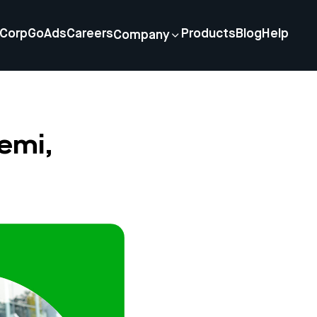
Corp
GoAds
Careers
Products
Blog
Help
Company
emi,