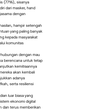
is (77%), sisanya
ri dari masker, hand
erjasama dengan
asilan, hampir setengah
tuan yang paling banyak
ung kepada masyarakat
lui komunitas
berhubungan dengan mau
eka berencana untuk tetap
anjutkan kemitraannya
 mereka akan kembali
njukkan adanya
ah, serta resiliensi
dian luar biasa yang
istem ekonomi digital
an dan terus memberikan