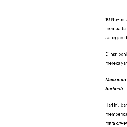
10 Novembe
mempertah
sebagian d
Di hari pa
mereka ya
Meskipun 
berhenti.
Hari ini, 
memberikan
mitra
drive