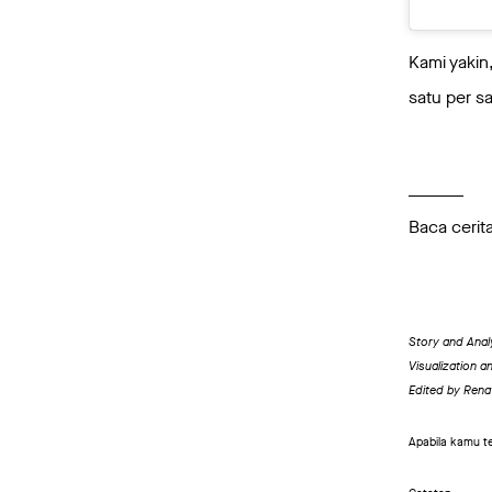
Kami yakin
satu per sa
Baca cerit
Story and Analy
Visualization a
Edited by Rena
Apabila kamu te