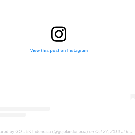
View this post on Instagram
hared by GO-JEK Indonesia (@gojekindonesia)
on
Oct 27, 2018 at 5:49pm PDT