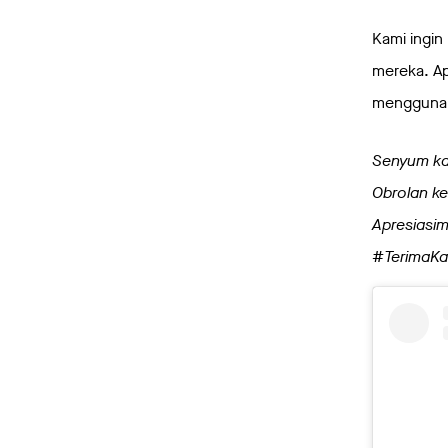
Kami ingin
mereka. Ap
menggunak
Senyum ka
Obrolan ke
Apresiasim
#TerimaKas