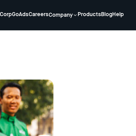
Corp
GoAds
Careers
Products
Blog
Help
Company