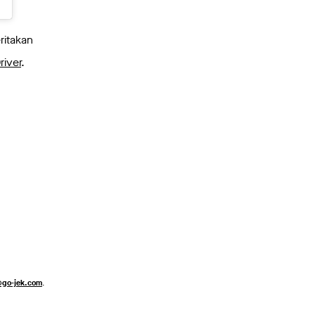
ritakan
iver
.
@go-jek.com
.