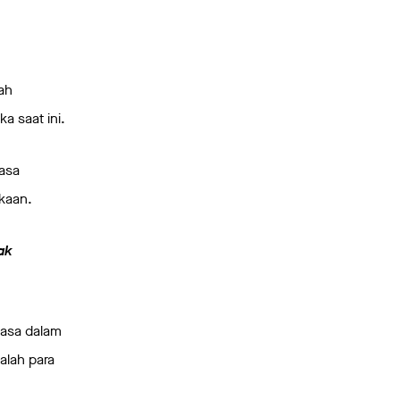
ah
a saat ini.
jasa
kaan.
ak
jasa dalam
alah para