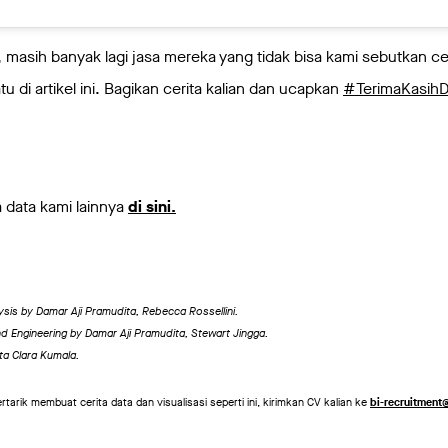
, masih banyak lagi jasa mereka yang tidak bisa kami sebutkan ce
tu di artikel ini. Bagikan cerita kalian dan ucapkan
#TerimaKasihDr
a data kami lainnya
di sini.
sis by Damar Aji Pramudita, Rebecca Rossellini.
nd Engineering by Damar Aji Pramudita, Stewart Jingga.
ta Clara Kumala.
rtarik membuat cerita data dan visualisasi seperti ini, kirimkan CV kalian ke
bi-recruitment