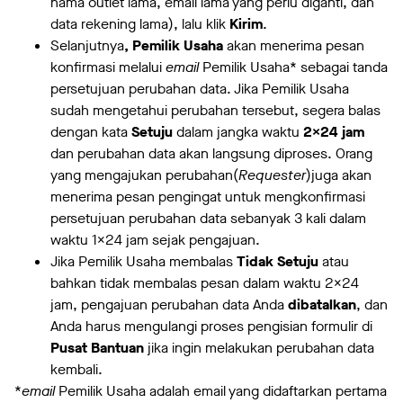
nama outlet lama, email lama yang perlu diganti, dan
data rekening lama), lalu klik
Kirim
.
Selanjutnya
, Pemilik Usaha
akan menerima pesan
konfirmasi melalui
email
Pemilik Usaha*
sebagai tanda
persetujuan perubahan data. Jika Pemilik Usaha
sudah mengetahui perubahan tersebut, segera balas
dengan kata
Setuju
dalam jangka waktu
2x24 jam
dan perubahan data akan langsung diproses. Orang
yang mengajukan perubahan(
Requester
)juga akan
menerima pesan pengingat untuk mengkonfirmasi
persetujuan perubahan data sebanyak 3 kali dalam
waktu 1x24 jam sejak pengajuan.
Jika Pemilik Usaha membalas
Tidak Setuju
atau
bahkan tidak membalas pesan dalam waktu 2x24
jam, pengajuan perubahan data Anda
dibatalkan
, dan
Anda harus mengulangi proses pengisian formulir di
Pusat Bantuan
jika ingin melakukan perubahan data
kembali.
*
email
Pemilik Usaha adalah email yang didaftarkan pertama