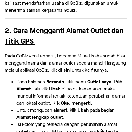
kali saat mendaftarkan usaha di GoBiz, digunakan untuk
menerima salinan kerjasama GoBiz.
2. Cara Mengganti
Alamat Outlet dan
Titik GPS
Pada GoBiz versi terbaru, beberapa Mitra Usaha sudah bisa
mengganti nama dan alamat outlet secara mandiri langsung
melalui aplikasi GoBiz, klik
di sini
untuk ke fiturnya.
Pada halaman
Beranda
, klik menu
Outlet saya.
Pilih
Alamat
, lalu klik
Ubah
di pojok kanan atas, maka
muncul informasi terkait ketentuan perubahan alamat
dan lokasi outlet. Klik
Oke, mengerti
.
Untuk mengubah
alamat
, klik
Ubah
pada bagian
Alamat lengkap outlet
.
Isi kolom yang tersedia dengan perubahan alamat
outlet yang baru. Mitra Usaha juga bisa
klik tanda