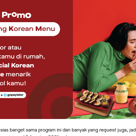
ias banget sama program ini dan banyak yang
request
juga, jad