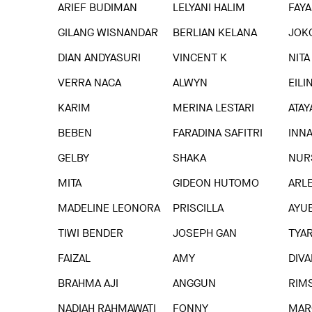
ARIEF BUDIMAN
LELYANI HALIM
FAYA
GILANG WISNANDAR
BERLIAN KELANA
JOK
DIAN ANDYASURI
VINCENT K
NITA
VERRA NACA
ALWYN
EILI
KARIM
MERINA LESTARI
ATAY
BEBEN
FARADINA SAFITRI
INN
GELBY
SHAKA
NUR
MITA
GIDEON HUTOMO
ARL
MADELINE LEONORA
PRISCILLA
AYU
TIWI BENDER
JOSEPH GAN
TYA
FAIZAL
AMY
DIVA
BRAHMA AJI
ANGGUN
RIM
NADIAH RAHMAWATI
FONNY
MAR