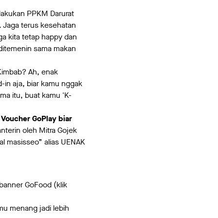
rlakukan PPKM Darurat
. Jaga terus kesehatan
ga kita tetap happy dan
i ditemenin sama makan
Kimbab? Ah, enak
-in aja, biar kamu nggak
ma itu, buat kamu 'K-
i
Voucher GoPlay biar
nterin oleh Mitra Gojek
al masisseo” alias UENAK
banner GoFood (klik
u menang jadi lebih