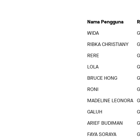
Nama Pengguna
R
WIDA
G
RIBKA CHRISTIANY
G
RERE
G
LOLA
G
BRUCE HONG
G
RONI
G
MADELINE LEONORA
G
GALUH
G
ARIEF BUDIMAN
G
FAYA SORAYA
G