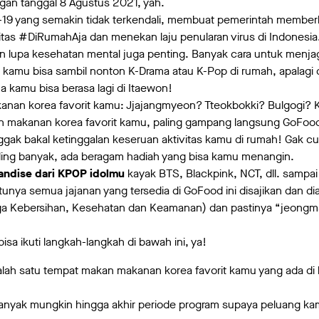
gan tanggal 8 Agustus 2021, yah.
D-19 yang semakin tidak terkendali, membuat pemerintah membe
ivitas #DiRumahAja dan menekan laju penularan virus di Indonesia
ngan lupa kesehatan mental juga penting. Banyak cara untuk menja
a kamu bisa sambil nonton K-Drama atau K-Pop di rumah, apalag
 kamu bisa berasa lagi di Itaewon!
nan korea favorit kamu: Jjajangmyeon? Tteokbokki? Bulgogi? 
in makanan korea favorit kamu, paling gampang langsung GoFood
ggak bakal ketinggalan keseruan aktivitas kamu di rumah! Gak cu
aling banyak, ada beragam hadiah yang bisa kamu menangin.
handise dari KPOP idolmu
kayak BTS, Blackpink, NCT, dll. sampa
tunya semua jajanan yang tersedia di GoFood ini disajikan dan dia
ga Kebersihan, Kesehatan dan Keamanan) dan pastinya “jeongm
isa ikuti langkah-langkah di bawah ini, ya!
lah satu tempat makan makanan korea favorit kamu yang ada di 
nyak mungkin hingga akhir periode program supaya peluang kam