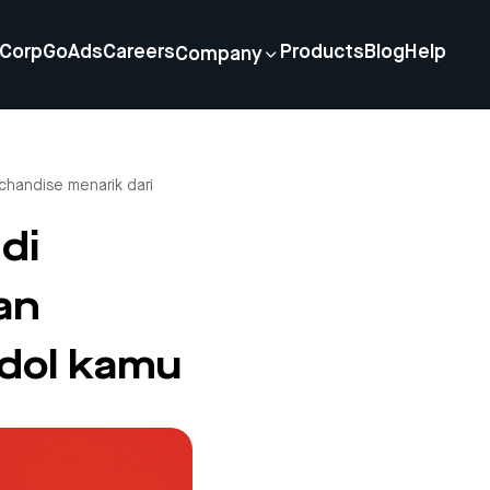
Corp
GoAds
Careers
Products
Blog
Help
Company
chandise menarik dari
di
an
idol kamu