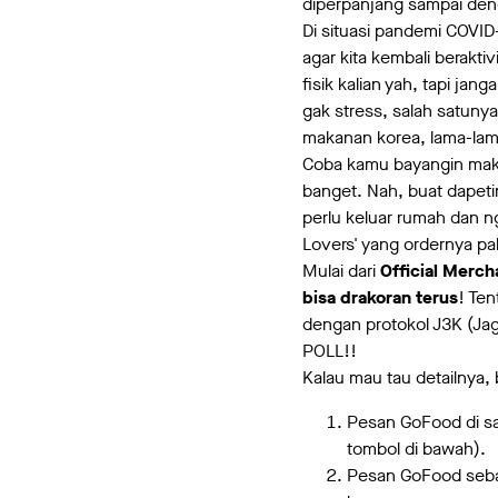
diperpanjang sampai den
Di situasi pandemi COVI
agar kita kembali berakt
fisik kalian yah, tapi ja
gak stress, salah satuny
makanan korea, lama-lama
Coba kamu bayangin maka
banget. Nah, buat dapet
perlu keluar rumah dan n
Lovers' yang ordernya p
Mulai dari
Official Merc
bisa drakoran terus
! Ten
dengan protokol J3K (Ja
POLL!!
Kalau mau tau detailnya, b
Pesan GoFood di sa
tombol di bawah).
Pesan GoFood seba