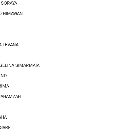
 SORAYA
O HIMAWAN
N
A LEVANA
A
SELINA SIMARMATA
END
BIMA
RAHAMZAH
L
SHA
GARET