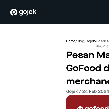
Home
/
Blog
/
Gojek
/
Pesan M
KPOP id
Pesan Ma
GoFood da
merchand
Gojek / 24 Feb 202