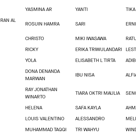
YASMINA AR
YANTI
TIKA
RAN AL
ROSUIN HAMRA
SARI
ERNI
CHRISTO
MIKI IWASAWA
RAT
RICKY
ERIKA TRIWULANDARI
LES
YOLA
ELISABETH L TIRTA
ADIB
DONA DENANDA
IBU NISA
ALF
MARWAN
RAY JONATHAN
TIARA OKTRI MAULIA
SEN
WINARTO
HELENA
SAFA KAYLA
AHM
LOUIS VALENTINO
ALESSANDRO
MEL
MUHAMMAD TAQQI
TRI WAHYU
WIN